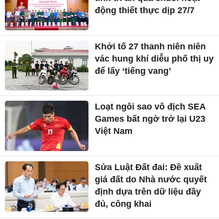
động thiết thực dịp 27/7
Khởi tố 27 thanh niên niên
vác hung khí diễu phố thị uy
để lấy ‘tiếng vang’
Loạt ngôi sao vô địch SEA
Games bất ngờ trở lại U23
Việt Nam
Sửa Luật Đất đai: Đề xuất
giá đất do Nhà nước quyết
định dựa trên dữ liệu đầy
đủ, công khai