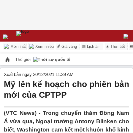
Mới nhất
Xem nhiều
💰 Giá vàng
📅 Lịch âm
☀️ Thời tiết

Thế giới
Thời sự quốc tế
Xuất bản ngày 20/12/2021 11:39 AM
Mỹ lên kế hoạch cho phiên bản
mới của CPTPP
(VTC News) -
Trong chuyến thăm Đông Nam
Á vừa qua, Ngoại trưởng Antony Blinken cho
biết, Washington cam kết một khuôn khổ kinh