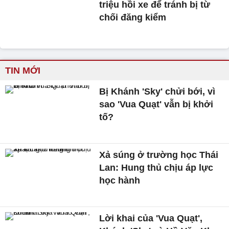
triệu hồi xe để tránh bị từ
chối đăng kiểm
TIN MỚI
Bị Khánh 'Sky' chửi bới, vì
sao 'Vua Quạt' vẫn bị khởi
tố?
Xả súng ở trường học Thái
Lan: Hung thủ chịu áp lực
học hành
Lời khai của 'Vua Quạt',