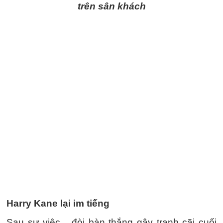
trên sân khách
Harry Kane lại im tiếng
Sau sự việc... đòi bàn thắng gây tranh cãi cuối