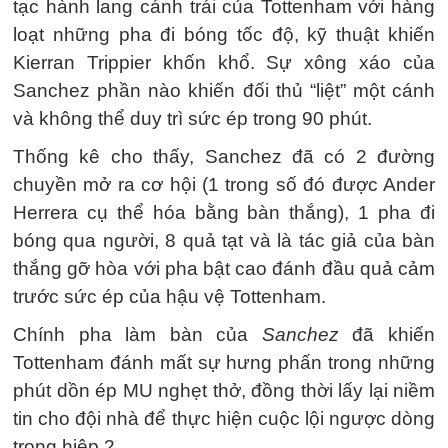
tạc hành lang cánh trái của Tottenham với hàng
loạt những pha đi bóng tốc độ, kỹ thuật khiến
Kierran Trippier khốn khổ. Sự xông xáo của
Sanchez phần nào khiến đối thủ “liệt” một cánh
và không thể duy trì sức ép trong 90 phút.
Thống kê cho thấy, Sanchez đã có 2 đường
chuyền mở ra cơ hội (1 trong số đó được Ander
Herrera cụ thể hóa bằng bàn thắng), 1 pha đi
bóng qua người, 8 quả tạt và là tác giả của bàn
thắng gỡ hòa với pha bật cao đánh đầu quả cảm
trước sức ép của hậu vệ Tottenham.
Chính pha làm bàn của
Sanchez
đã khiến
Tottenham đánh mất sự hưng phấn trong những
phút dồn ép MU nghẹt thở, đồng thời lấy lại niềm
tin cho đội nhà để thực hiện cuộc lội ngược dòng
trong hiệp 2.