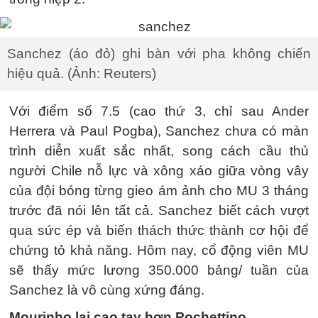
Sanchez (áo đỏ) ghi bàn với pha không chiến
hiệu quả. (Ảnh: Reuters)
Với điểm số 7.5 (cao thứ 3, chỉ sau Ander
Herrera và Paul Pogba), Sanchez chưa có màn
trình diễn xuất sắc nhất, song cách cầu thủ
người Chile nỗ lực và xông xáo giữa vòng vây
của đội bóng từng gieo ám ảnh cho MU 3 tháng
trước đã nói lên tất cả. Sanchez biết cách vượt
qua sức ép và biến thách thức thành cơ hội để
chứng tỏ khả năng. Hôm nay, cổ động viên MU
sẽ thấy mức lương 350.000 bảng/ tuần của
Sanchez là vô cùng xứng đáng.
Mourinho lại cao tay hơn Pochettino