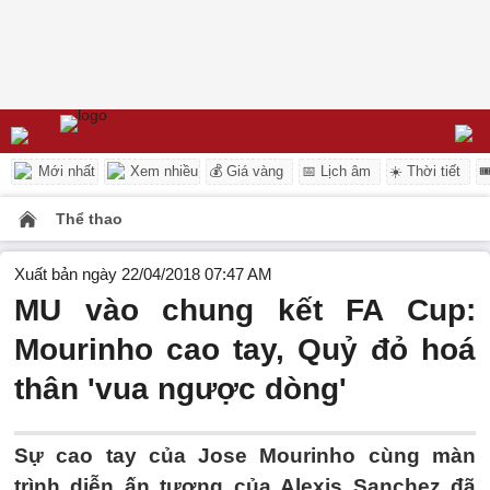
Mới nhất
Xem nhiều
💰 Giá vàng
📅 Lịch âm
☀️ Thời tiết

Thể thao
Xuất bản ngày 22/04/2018 07:47 AM
MU vào chung kết FA Cup:
Mourinho cao tay, Quỷ đỏ hoá
thân 'vua ngược dòng'
Sự cao tay của Jose Mourinho cùng màn
trình diễn ấn tượng của Alexis Sanchez đã