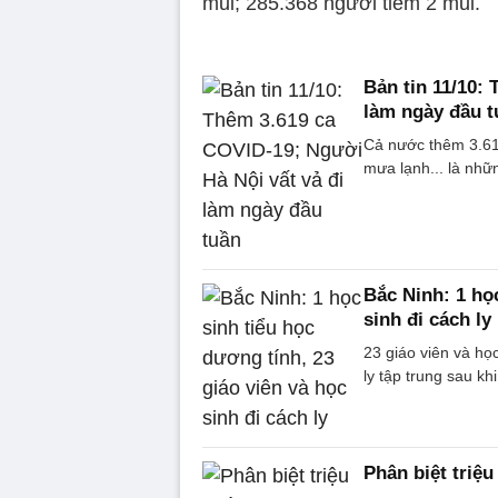
mũi; 285.368 người tiêm 2 mũi.
Bản tin 11/10:
làm ngày đầu t
Cả nước thêm 3.61
mưa lạnh... là nhữn
Bắc Ninh: 1 học
sinh đi cách ly
23 giáo viên và họ
ly tập trung sau k
Phân biệt triệ