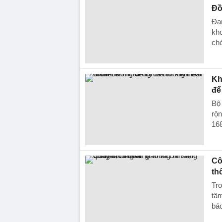
Đồ
Đan
kho
chó
Kh
để 
Bộ
rộn
168
Cô
th
Tro
tâ
báo