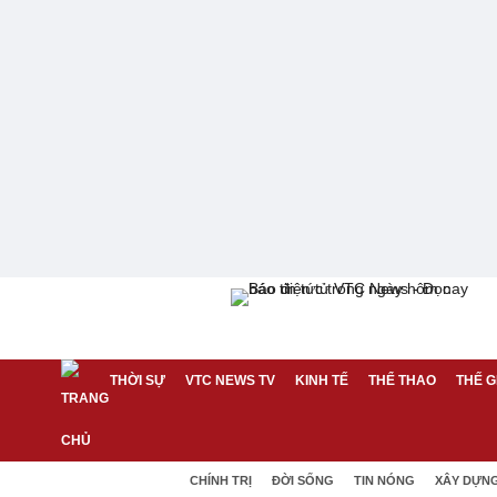
THỜI SỰ
VTC NEWS TV
KINH TẾ
THỂ THAO
THẾ G
CHÍNH TRỊ
ĐỜI SỐNG
TIN NÓNG
XÂY DỰN