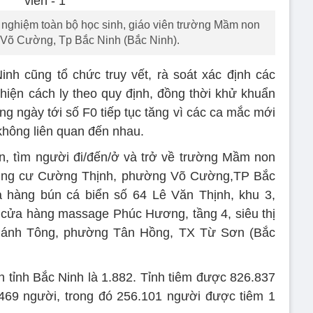
nghiệm toàn bộ học sinh, giáo viên trường Mầm non
Võ Cường, Tp Bắc Ninh (Bắc Ninh).
h cũng tổ chức truy vết, rà soát xác định các
hiện cách ly theo quy định, đồng thời khử khuẩn
g ngày tới số F0 tiếp tục tăng vì các ca mắc mới
không liên quan đến nhau.
n, tìm người đi/đến/ở và trở về trường Mầm non
hung cư Cường Thịnh, phường Võ Cường,TP Bắc
a hàng bún cá biển số 64 Lê Văn Thịnh, khu 3,
cửa hàng massage Phúc Hương, tầng 4, siêu thị
hánh Tông, phường Tân Hồng, TX Từ Sơn (Bắc
.
n tỉnh Bắc Ninh là 1.882. Tỉnh tiêm được 826.837
469 người, trong đó 256.101 người được tiêm 1