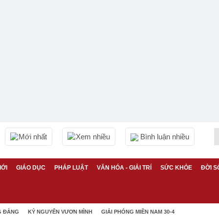
Mới nhất
Xem nhiều
Bình luận nhiều
IỚI
GIÁO DỤC
PHÁP LUẬT
VĂN HÓA - GIẢI TRÍ
SỨC KHỎE
ĐỜI S
G ĐẢNG
KỶ NGUYÊN VƯƠN MÌNH
GIẢI PHÓNG MIỀN NAM 30-4