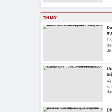
TIN MỚI
Đo
tr
Đoà
điệ
để
Ưu
bi
Về 
kin
dụn
Đề