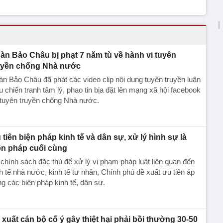
àn Bảo Châu bị phạt 7 năm tù về hành vi tuyên
uyền chống Nhà nước
n Bảo Châu đã phát các video clip nội dung tuyên truyền luận
u chiến tranh tâm lý, phao tin bịa đặt lên mạng xã hội facebook
 tuyên truyền chống Nhà nước.
 tiên biện pháp kinh tế và dân sự, xử lý hình sự là
ện pháp cuối cùng
chính sách đặc thù để xử lý vi phạm pháp luật liên quan đến
h tế nhà nước, kinh tế tư nhân, Chính phủ đề xuất ưu tiên áp
g các biện pháp kinh tế, dân sự.
 xuất cán bộ cố ý gây thiệt hại phải bồi thường 30-50