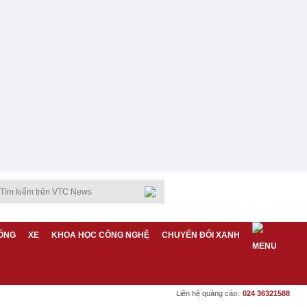
ỐNG
XE
KHOA HỌC CÔNG NGHỆ
CHUYỂN ĐỔI XANH
Liên hệ quảng cáo:
024 36321588