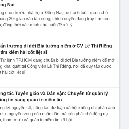
ng Nai
g chơi trước nhà trọ ở Đồng Nai, bé trai 6 tuổi bị con chó
ảng 20kg lao vào tấn công; chính quyền đang truy tìm con
, đồng thời xác minh chủ nuôi để xử lý.
ẩn trương di dời Bia tưởng niệm ở CV Lê Thị Riêng
tìm kiếm hài cốt liệt sĩ
 Tư lệnh TP.HCM đang chuẩn bị di dời Bia tưởng niệm để mở
g khai quật tại Công viên Lê Thị Riêng, nơi đã quy tập được
 hài cốt liệt sĩ.
ng tác Tuyên giáo và Dân vận: Chuyển từ quản lý
ông tin sang quản trị niềm tin
ng kỷ nguyên số, công tác dư luận xã hội không chỉ phản ánh
m tư, nguyện vọng của nhân dân mà còn phải chủ động dự
, tham mưu và quản trị niềm tin xã hội.