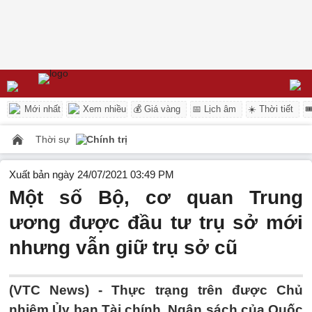
Mới nhất
Xem nhiều
💰 Giá vàng
📅 Lịch âm
☀️ Thời tiết

Thời sự
Chính trị
Xuất bản ngày 24/07/2021 03:49 PM
Một số Bộ, cơ quan Trung
ương được đầu tư trụ sở mới
nhưng vẫn giữ trụ sở cũ
(VTC News) -
Thực trạng trên được Chủ
nhiệm Ủy ban Tài chính, Ngân sách của Quốc