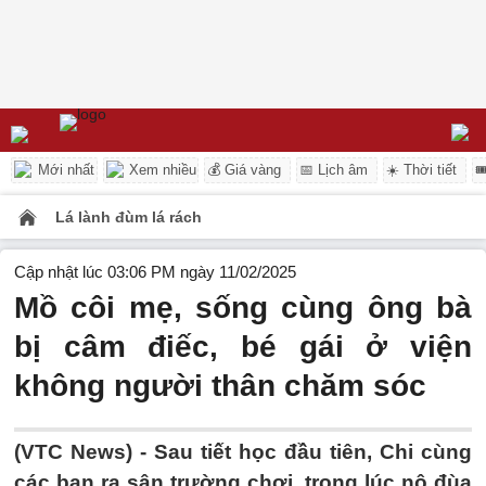
Mới nhất
Xem nhiều
💰 Giá vàng
📅 Lịch âm
☀️ Thời tiết

Lá lành đùm lá rách
Cập nhật lúc 03:06 PM ngày 11/02/2025
Mồ côi mẹ, sống cùng ông bà
bị câm điếc, bé gái ở viện
không người thân chăm sóc
(VTC News) -
Sau tiết học đầu tiên, Chi cùng
các bạn ra sân trường chơi, trong lúc nô đùa