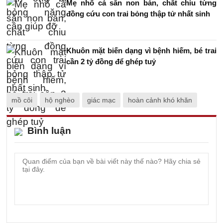
Mẹ nhổ cả sắn non bán, chắt chiu từng
đồng cứu con trai bỏng thập tử nhất sinh
Khuôn mặt biến dạng vì bệnh hiếm, bé trai
cần 2 tỷ đồng để ghép tuỷ
mồ côi
hộ nghèo
giác mạc
hoàn cảnh khó khăn
Bình luận