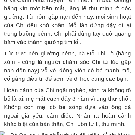
băng kín một bên mắt, lặng lẽ thu mình ở góc
giường. Từ hôm gặp nạn đến nay, mọi sinh hoạt
của Chi đều khó khăn. Mỗi lần đứng dậy đi lại
trong buồng bệnh, Chi phải dùng tay quờ quạng
bám vào thành giường tìm lối.
Túc trực bên giường bệnh, bà Đỗ Thị Là (hàng
xóm - cũng là người chăm sóc Chi từ lúc gặp
nạn đến nay) vỗ về, động viên cô bé mạnh mẽ,
cố gắng điều trị để sớm về đi học cùng các bạn.
Hoàn cảnh của Chi ngặt nghèo, sinh ra không rõ
bố là ai, mẹ mất cách đây 3 năm vì ung thư phổi.
Không còn mẹ, cô bé sống dựa vào ông bà
ngoại già yếu, câm điếc. Nhận ra hoàn cảnh
khác biệt của bản thân, Chi luôn tự ti, thu mình.