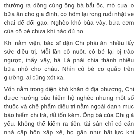
thường ra đồng cùng ông bà bắt ốc, mò cua lo
bữa ăn cho gia đình, có hôm lại rong ruổi nhặt ve
chai để đổi gạo. Nghèo khó bủa vây, bữa cơm
của cô bé chưa khi nào đủ no.
Khi nằm viện, bác sĩ dặn Chi phải ăn nhiều lấy
sức điều trị. Mỗi lần cố nuốt, cô bé lại bị trào
ngược, thấy vậy, bà Là phải chia thành nhiều
bữa nhỏ cho cháu. Nhìn cô bé co quắp trên
giường, ai cũng xót xa.
Vốn nằm trong diện khó khăn ở địa phương, Chi
được hưởng bảo hiểm hộ nghèo nhưng một số
thuốc và chế phẩm điều trị nằm ngoài danh mục
bảo hiểm chi trả, rất tốn kém. Ông bà của Chi già
yếu, không thể kiếm ra tiền, tài sản chỉ có căn
nhà cấp bốn xập xệ, họ gần như bất lực khi