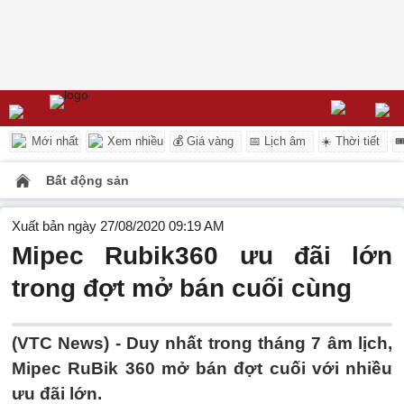
Mới nhất
Xem nhiều
💰 Giá vàng
📅 Lịch âm
☀️ Thời tiết

Bất động sản
Xuất bản ngày 27/08/2020 09:19 AM
Mipec Rubik360 ưu đãi lớn
trong đợt mở bán cuối cùng
(VTC News) -
Duy nhất trong tháng 7 âm lịch,
Mipec RuBik 360 mở bán đợt cuối với nhiều
ưu đãi lớn.