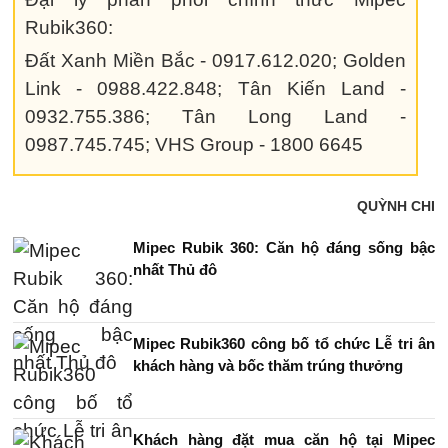
Rubik360:
Đất Xanh Miền Bắc - 0917.612.020; Golden
Link - 0988.422.848; Tân Kiến Land -
0932.755.386; Tân Long Land -
0987.745.745; VHS Group - 1800 6645
QUỲNH CHI
Mipec Rubik 360: Căn hộ đáng sống bậc
nhất Thủ đô
Mipec Rubik360 công bố tổ chức Lễ tri ân
khách hàng và bốc thăm trúng thưởng
Khách hàng đặt mua căn hộ tại Mipec