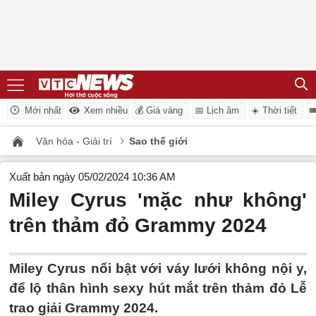
Mới nhất
Xem nhiều
💰 Giá vàng
📅 Lịch âm
☀️ Thời tiết

Văn hóa - Giải trí
Sao thế giới
Xuất bản ngày 05/02/2024 10:36 AM
Miley Cyrus 'mặc như không'
trên thảm đỏ Grammy 2024
Miley Cyrus nổi bật với váy lưới không nội y,
để lộ thân hình sexy hút mắt trên thảm đỏ Lễ
trao giải Grammy 2024.