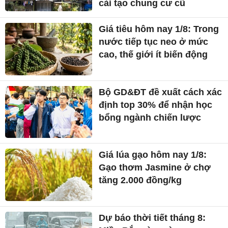
cải tạo chung cư cũ
Giá tiêu hôm nay 1/8: Trong
nước tiếp tục neo ở mức
cao, thế giới ít biến động
Bộ GD&ĐT đề xuất cách xác
định top 30% để nhận học
bổng ngành chiến lược
Giá lúa gạo hôm nay 1/8:
Gạo thơm Jasmine ở chợ
tăng 2.000 đồng/kg
Dự báo thời tiết tháng 8: