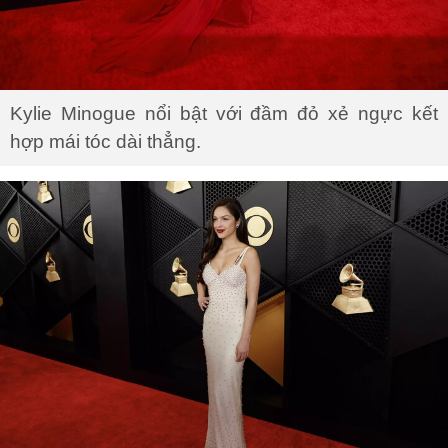
Kylie Minogue nổi bật với đầm đỏ xẻ ngực kết
hợp mái tóc dài thẳng.