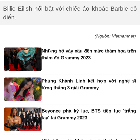
Billie Eilish nổi bật với chiếc áo khoác Barbie cổ
điển.
(Nguồn: Vietnamnet)
Những bộ váy xấu đến mức thảm họa trên
thảm đỏ Grammy 2023
Phùng Khánh Linh kết hợp với nghệ sĩ
từng thắng 3 giải Grammy
Beyonce phá kỷ lục, BTS tiếp tục 'trắng
tay' tại Grammy 2023