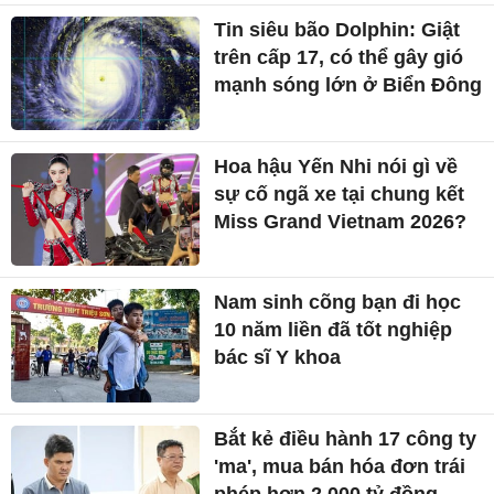
Tin siêu bão Dolphin: Giật
trên cấp 17, có thể gây gió
mạnh sóng lớn ở Biển Đông
Hoa hậu Yến Nhi nói gì về
sự cố ngã xe tại chung kết
Miss Grand Vietnam 2026?
Nam sinh cõng bạn đi học
10 năm liền đã tốt nghiệp
bác sĩ Y khoa
Bắt kẻ điều hành 17 công ty
'ma', mua bán hóa đơn trái
phép hơn 2.000 tỷ đồng