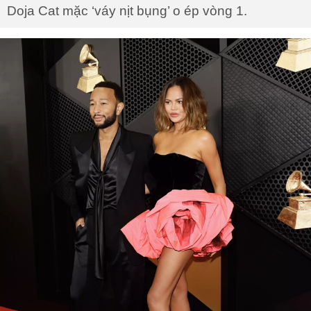
Doja Cat mặc ‘váy nịt bụng’ o ép vòng 1.