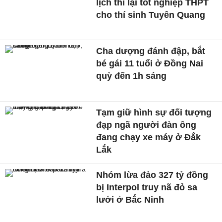
lịch thi lại tốt nghiệp THPT
cho thí sinh Tuyên Quang
Cha dượng đánh đập, bắt
bé gái 11 tuổi ở Đồng Nai
quỳ đến 1h sáng
Tạm giữ hình sự đối tượng
đạp ngã người đàn ông
đang chạy xe máy ở Đắk
Lắk
Nhóm lừa đảo 327 tỷ đồng
bị Interpol truy nã đỏ sa
lưới ở Bắc Ninh