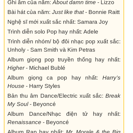
Ghi âm của năm:
About damn time
- Lizzo
Bài hát của năm:
Just like that
- Bonnie Raitt
Nghệ sĩ mới xuất sắc nhất: Samara Joy
Trình diễn solo Pop hay nhất: Adele
Trình diễn nhóm/ bộ đôi nhạc pop xuất sắc:
Unholy - Sam Smith và Kim Petras
Album giọng pop truyền thống hay nhất:
Higher
- Michael Bublé
Album giọng ca pop hay nhất:
Harry’s
House
- Harry Styles
Bản thu âm Dance/Electric xuất sắc:
Break
My Soul
- Beyoncé
Album Dance/Nhạc điện tử hay nhất:
Renaissance
- Beyoncé
Album Rap hay nhất:
Mr. Morale & the Big