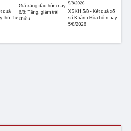
Giá xăng dầu hôm nay
t quả
XSKH 5/8 - Kết quả xổ
6/8: Tăng, giảm trái
 thứ Tư
số Khánh Hòa hôm nay
chiều
5/8/2026