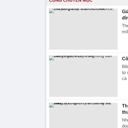
CÙNG CHUYÊN MỤC
Gi
đỉ
The
mố
Cô
Bệ
từ 
cà 
Th
th
Nh
doa