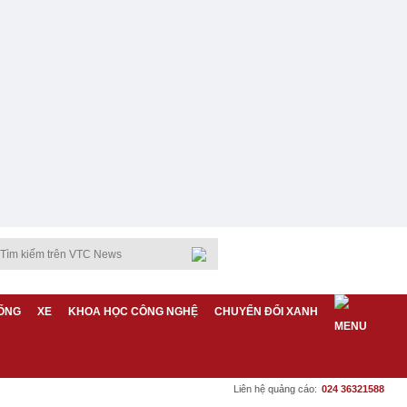
ỐNG
XE
KHOA HỌC CÔNG NGHỆ
CHUYỂN ĐỔI XANH
Liên hệ quảng cáo:
024 36321588