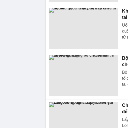
Kh
ta
Uố
quố
tử 
Bộ
ch
Bộ
tổ 
tạ
Ch
đế
Lấy
Lon