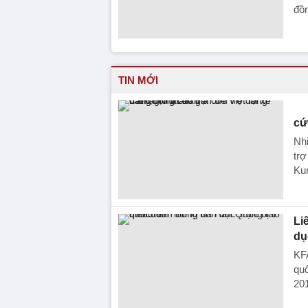
đồ
TIN MỚI
cứ
Nhi
trợ
Ku
Li
dụ
KFA
quố
201