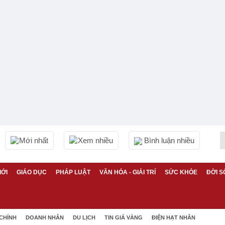
Mới nhất
Xem nhiều
Bình luận nhiều
IỚI
GIÁO DỤC
PHÁP LUẬT
VĂN HÓA - GIẢI TRÍ
SỨC KHỎE
ĐỜI S
 CHÍNH
DOANH NHÂN
DU LỊCH
TIN GIÁ VÀNG
ĐIỆN HẠT NHÂN