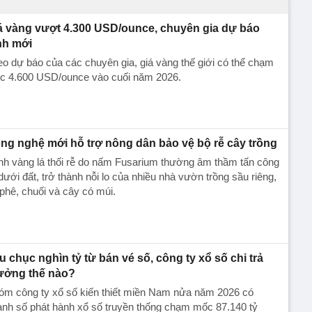
á vàng vượt 4.300 USD/ounce, chuyên gia dự báo
nh mới
o dự báo của các chuyên gia, giá vàng thế giới có thể chạm
c 4.600 USD/ounce vào cuối năm 2026.
ng nghệ mới hỗ trợ nông dân bảo vệ bộ rễ cây trồng
nh vàng lá thối rễ do nấm Fusarium thường âm thầm tấn công
dưới đất, trở thành nỗi lo của nhiều nhà vườn trồng sầu riêng,
phê, chuối và cây có múi.
u chục nghìn tỷ từ bán vé số, công ty xổ số chi trả
ưởng thế nào?
óm công ty xổ số kiến thiết miền Nam nửa năm 2026 có
nh số phát hành xổ số truyền thống chạm mốc 87.140 tỷ