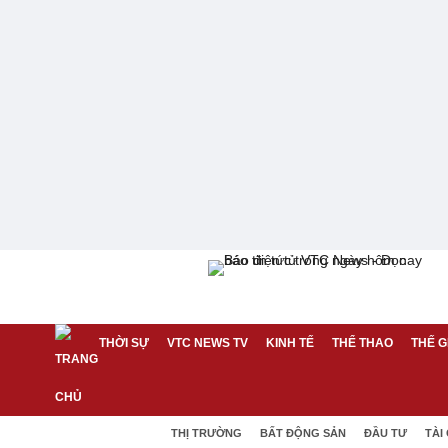
THỜI SỰ
VTC NEWS TV
KINH TẾ
THỂ THAO
THẾ G
THỊ TRƯỜNG
BẤT ĐỘNG SẢN
ĐẦU TƯ
TÀI