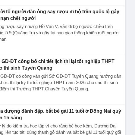
ởi tố người đàn ông say rượu đi bộ trên quốc lộ gây
i nạn chết người
ng rượu say nhưng Hồ Văn V. vẫn đi bộ ngược chiều trên
c lộ 9 (Quảng Trị) và gây tai nạn giao thông khiến một người
nạn.
 GD-ĐT công bố chi tiết lịch thi lại tốt nghiệp THPT
o thí sinh Tuyên Quang
 GD-ĐT có công văn gửi Sở GD-ĐT Tuyên Quang hướng dẫn
chức thi lại kỳ thi tốt nghiệp THPT năm 2026 cho các thí sinh
i điểm thi Trường THPT Chuyên Tuyên Quang.
a dượng đánh đập, bắt bé gái 11 tuổi ở Đồng Nai quỳ
n 1h sáng
 lý do kiểm tra học tập vì cho rằng bé học kém, Dương Đại
g liên tục tát, dùng thanh gỗ đánh và bắt bé gái 11 tuổi quỳ gối