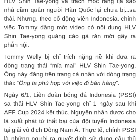
HLV Shin Tae-yong và trách móc rằng tịa sao
nhà cầm quân người Hàn Quốc lại chưa bị...sa
thải. Nhưng, theo cổ dộng viên Indonesia, chính
việc Tommy đăng một video có nội dung HLV
Shin Tae-yong quảng cáo gà rán mới gây ra
phẫn nội.
Tommy Welly bị chỉ trích nặng nề khi đưa ra
dòng trạng thái “mỉa mai” HLV Shin Tae-yong.
Ông này đăng trên trang cá nhân với dòng trạng
thái: “
Ông ta phù hợp với việc đi bán hàng
”.
Ngày 6/1, Liên đoàn bóng đá Indonesia (PSSI)
sa thải HLV Shin Tae-yong chỉ 1 ngày sau khi
AFF Cup 2024 kết thúc. Nguyên nhân được cho
là xuất phát từ thất bại của đội tuyển Indonesia
tại giải vô địch Đông Nam Á. Thực tế, chính PSSI
là những người ra quyết định sử dụng cầu thủ