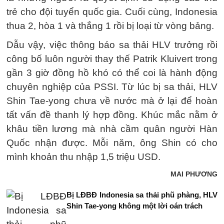
trẻ cho đội tuyển quốc gia. Cuối cùng, Indonesia
thua 2, hòa 1 và thắng 1 rồi bị loại từ vòng bảng.
Dẫu vậy, việc thông báo sa thải HLV trưởng rồi
công bố luôn người thay thế Patrik Kluivert trong
gần 3 giờ đồng hồ khó có thể coi là hành động
chuyên nghiệp của PSSI. Từ lúc bị sa thải, HLV
Shin Tae-yong chưa về nước mà ở lại để hoàn
tất vấn đề thanh lý hợp đồng. Khúc mắc nằm ở
khâu tiền lương mà nhà cầm quân người Hàn
Quốc nhận được. Mỗi năm, ông Shin có cho
mình khoản thu nhập 1,5 triệu USD.
MAI PHƯƠNG
Bị LĐBĐ Indonesia sa thải phũ phàng, HLV
Shin Tae-yong không một lời oán trách