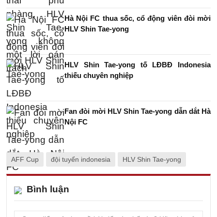
Hà Nội FC thua sốc, cổ động viên đòi mời
HLV Shin Tae-yong
HLV Shin Tae-yong tố LĐBĐ Indonesia
thiếu chuyên nghiệp
Fan đòi mời HLV Shin Tae-yong dẫn dắt Hà
Nội FC
AFF Cup
đội tuyển indonesia
HLV Shin Tae-yong
Bình luận