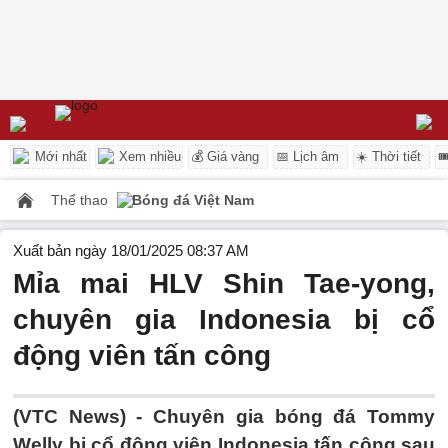
Mới nhất
Xem nhiều
💰 Giá vàng
📅 Lịch âm
☀️ Thời tiết

Thể thao
Bóng đá Việt Nam
Xuất bản ngày 18/01/2025 08:37 AM
Mỉa mai HLV Shin Tae-yong,
chuyên gia Indonesia bị cổ
động viên tấn công
(VTC News) -
Chuyên gia bóng đá Tommy
Welly bị cổ động viên Indonesia tấn công sau