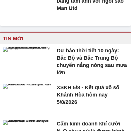
bằng tấm ảnh với ngôi sao
Man Utd
TIN MỚI
Dự báo thời tiết 10 ngày:
Bắc Bộ và Bắc Trung Bộ
chuyển nắng nóng sau mưa
lớn
XSKH 5/8 - Kết quả xổ số
Khánh Hòa hôm nay
5/8/2026
Cấm kinh doanh khí cười
N₂O chưa xử lý được hành