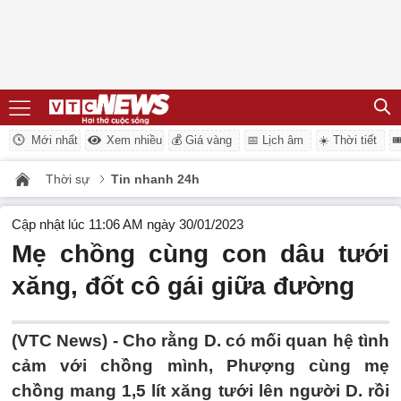
Mới nhất
Xem nhiều
💰 Giá vàng
📅 Lịch âm
☀️ Thời tiết

Thời sự
Tin nhanh 24h
Cập nhật lúc 11:06 AM ngày 30/01/2023
Mẹ chồng cùng con dâu tưới
xăng, đốt cô gái giữa đường
(VTC News) -
Cho rằng D. có mối quan hệ tình
cảm với chồng mình, Phượng cùng mẹ
chồng mang 1,5 lít xăng tưới lên người D. rồi