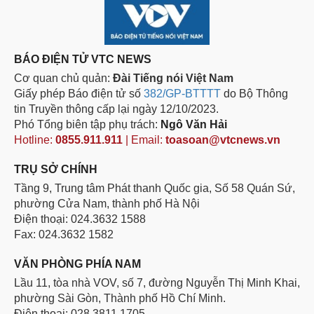
BÁO ĐIỆN TỬ VTC NEWS
Cơ quan chủ quản:
Đài Tiếng nói Việt Nam
Giấy phép Báo điện tử số
382/GP-BTTTT
do Bộ Thông
tin Truyền thông cấp lại ngày 12/10/2023.
Phó Tổng biên tập phụ trách:
Ngô Văn Hải
Hotline:
0855.911.911
| Email:
toasoan@vtcnews.vn
TRỤ SỞ CHÍNH
Tầng 9, Trung tâm Phát thanh Quốc gia, Số 58 Quán Sứ,
phường Cửa Nam, thành phố Hà Nội
Điện thoại: 024.3632 1588
Fax: 024.3632 1582
VĂN PHÒNG PHÍA NAM
Lầu 11, tòa nhà VOV, số 7, đường Nguyễn Thị Minh Khai,
phường Sài Gòn, Thành phố Hồ Chí Minh.
Điện thoại: 028.3811 1705