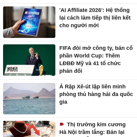
'AI Affiliate 2026': Hệ thống
lại cách làm tiếp thị liên kết
cho người mới
FIFA đòi mở công ty, bán cổ
phần World Cup: Thêm
LĐBĐ Mỹ và 41 tổ chức
phản đối
Ả Rập Xê-út lập liên minh
phòng thủ hàng hải đa quốc
gia
Thị trường kim cương
Hà Nội trầm lắng: Bán lại