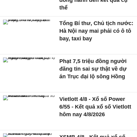
đồng hành đến kết quả cụ
thể
Tổng Bí thư, Chủ tịch nước:
Hà Nội nay mai phải có ô tô
bay, taxi bay
Phạt 7,5 triệu đồng người
đăng tin sai sự thật về dự
án Trục đại lộ sông Hồng
Vietlott 4/8 - Xổ số Power
6/55 - Kết quả xổ số Vietlott
hôm nay 4/8/2026
XSMB 4/8 - Kết quả xổ số