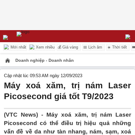
Mới nhất
Xem nhiều
💰 Giá vàng
📅 Lịch âm
☀️ Thời tiết

Doanh nghiệp - Doanh nhân
Cập nhật lúc 09:53 AM ngày 12/09/2023
Máy xoá xăm, trị nám Laser
Picosecond giá tốt T9/2023
(VTC News) -
Máy xoá xăm, trị nám Laser
Picosecond có thể điều trị hiệu quả những
vấn đề về da như tàn nhang, nám, sạm, xoá