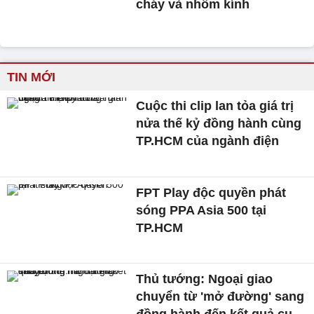
cháy và nhôm kính
TIN MỚI
Cuộc thi clip lan tỏa giá trị
nửa thế kỷ đồng hành cùng
TP.HCM của ngành điện
FPT Play độc quyền phát
sóng PPA Asia 500 tại
TP.HCM
Thủ tướng: Ngoại giao
chuyển từ 'mở đường' sang