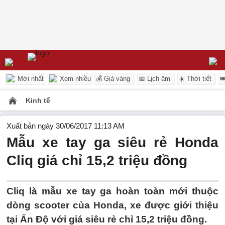
Mới nhất
Xem nhiều
💰 Giá vàng
📅 Lịch âm
☀️ Thời tiết

Kinh tế
Xuất bản ngày 30/06/2017 11:13 AM
Mẫu xe tay ga siêu rẻ Honda
Cliq giá chỉ 15,2 triệu đồng
Cliq là mẫu xe tay ga hoàn toàn mới thuộc
dòng scooter của Honda, xe được giới thiệu
tại Ấn Độ với giá siêu rẻ chỉ 15,2 triệu đồng.