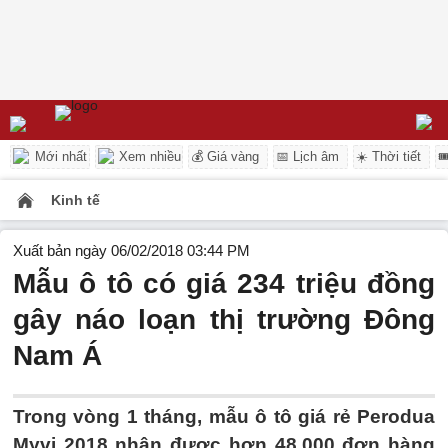
Mới nhất
Xem nhiều
💰 Giá vàng
📅 Lịch âm
☀️ Thời tiết

Kinh tế
Xuất bản ngày 06/02/2018 03:44 PM
Mẫu ô tô có giá 234 triệu đồng
gây náo loạn thị trường Đông
Nam Á
Trong vòng 1 tháng, mẫu ô tô giá rẻ Perodua
Myvi 2018 nhận được hơn 48.000 đơn hàng