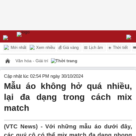
Mới nhất
Xem nhiều
💰 Giá vàng
📅 Lịch âm
☀️ Thời tiết

Văn hóa - Giải trí
Thời trang
Cập nhật lúc 02:54 PM ngày 30/10/2024
Mẫu áo không hở quá nhiều,
lại đa dạng trong cách mix
match
(VTC News) -
Với những mẫu áo dưới đây,
các quý cô có thể mix match đa dạng phong