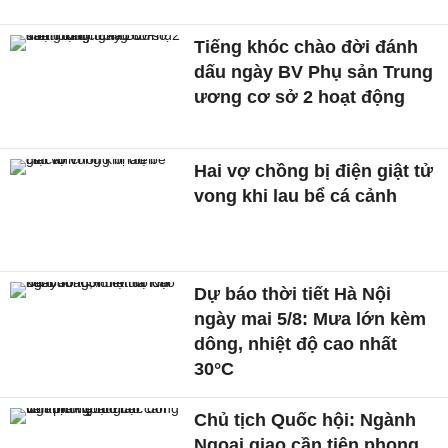
Tiếng khóc chào đời đánh
dấu ngày BV Phụ sản Trung
ương cơ sở 2 hoạt động
Hai vợ chồng bị điện giật tử
vong khi lau bể cá cảnh
Dự báo thời tiết Hà Nội
ngày mai 5/8: Mưa lớn kèm
dông, nhiệt độ cao nhất
30°C
Chủ tịch Quốc hội: Ngành
Ngoại giao cần tiên phong