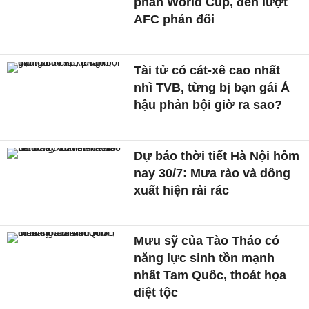
phần World Cup, đến lượt
AFC phản đối
Tài tử có cát-xê cao nhất
nhì TVB, từng bị bạn gái Á
hậu phản bội giờ ra sao?
Dự báo thời tiết Hà Nội hôm
nay 30/7: Mưa rào và dông
xuất hiện rải rác
Mưu sỹ của Tào Tháo có
năng lực sinh tồn mạnh
nhất Tam Quốc, thoát họa
diệt tộc