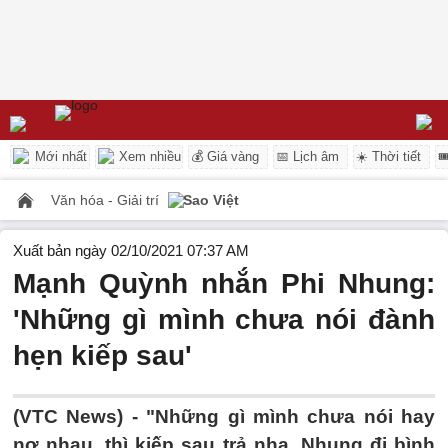
Mới nhất
Xem nhiều
💰 Giá vàng
📅 Lịch âm
☀️ Thời tiết

Văn hóa - Giải trí
Sao Việt
Xuất bản ngày 02/10/2021 07:37 AM
Mạnh Quỳnh nhắn Phi Nhung:
'Những gì mình chưa nói đành
hẹn kiếp sau'
(VTC News) -
"Những gì mình chưa nói hay
nợ nhau, thì kiếp sau trả nha, Nhung đi bình