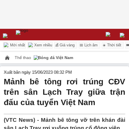
Mới nhất
Xem nhiều
💰 Giá vàng
📅 Lịch âm
☀️ Thời tiết

Thể thao
Bóng đá Việt Nam
Xuất bản ngày 15/06/2023 08:32 PM
Mảnh bê tông rơi trúng CĐV
trên sân Lạch Tray giữa trận
đấu của tuyển Việt Nam
(VTC News) -
Mảnh bê tông vỡ trên khán đài
sân Lạch Tray rơi xuống trúng cổ động viên.