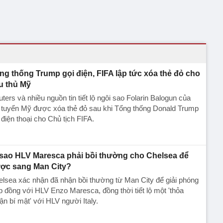
ng thống Trump gọi điện, FIFA lập tức xóa thẻ đỏ cho
u thủ Mỹ
ters và nhiều nguồn tin tiết lộ ngôi sao Folarin Balogun của
 tuyển Mỹ được xóa thẻ đỏ sau khi Tổng thống Donald Trump
 điện thoại cho Chủ tịch FIFA.
 sao HLV Maresca phải bồi thường cho Chelsea để
ợc sang Man City?
lsea xác nhận đã nhận bồi thường từ Man City để giải phóng
 đồng với HLV Enzo Maresca, đồng thời tiết lộ một 'thỏa
ận bí mật' với HLV người Italy.