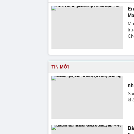
En
Ma
Ma
trư
Che
TIN MỚI
nh
Sán
khó
Bá