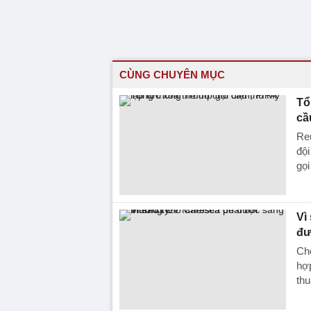
CÙNG CHUYÊN MỤC
Tổ
cầ
Reu
đội
gọi
Vì
đư
Che
hợp
thu