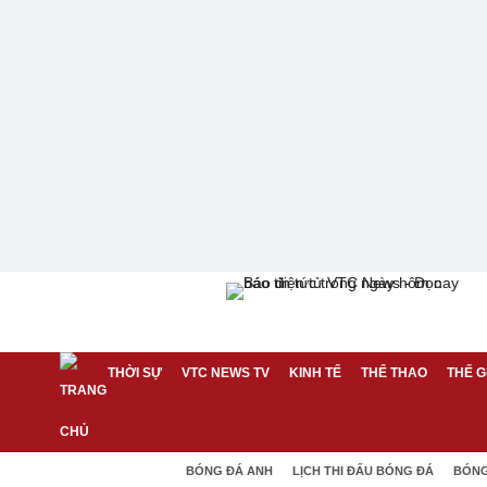
THỜI SỰ
VTC NEWS TV
KINH TẾ
THỂ THAO
THẾ G
BÓNG ĐÁ ANH
LỊCH THI ĐẤU BÓNG ĐÁ
BÓNG