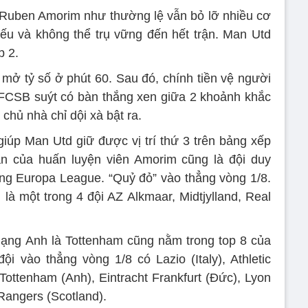
 Ruben Amorim như thường lệ vẫn bỏ lỡ nhiều cơ
ếu và không thể trụ vững đến hết trận. Man Utd
p 2.
 mở tỷ số ở phút 60. Sau đó, chính tiền vệ người
 FCSB suýt có bàn thắng xen giữa 2 khoảnh khắc
chủ nhà chỉ dội xà bật ra.
giúp Man Utd giữ được vị trí thứ 3 trên bảng xếp
 của huấn luyện viên Amorim cũng là đội duy
ng Europa League. “Quỷ đỏ” vào thẳng vòng 1/8.
là một trong 4 đội AZ Alkmaar, Midtjylland, Real
 Hạng Anh là Tottenham cũng nằm trong top 8 của
 vào thẳng vòng 1/8 có Lazio (Italy), Athletic
Tottenham (Anh), Eintracht Frankfurt (Đức), Lyon
Rangers (Scotland).