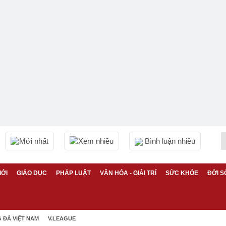
Mới nhất
Xem nhiều
Bình luận nhiều
IỚI
GIÁO DỤC
PHÁP LUẬT
VĂN HÓA - GIẢI TRÍ
SỨC KHỎE
ĐỜI S
 ĐÁ VIỆT NAM
V.LEAGUE