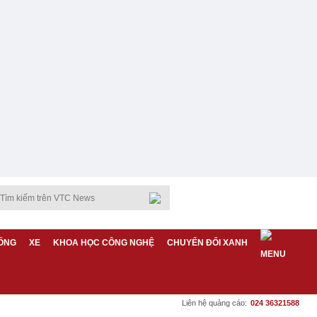
ỐNG
XE
KHOA HỌC CÔNG NGHỆ
CHUYỂN ĐỔI XANH
Liên hệ quảng cáo:
024 36321588