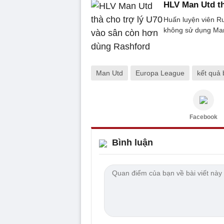
HLV Man Utd th
Huấn luyện viên Ru
không sử dụng Mar
Man Utd
Europa League
kết quả
Facebook
Bình luận