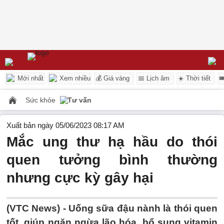
Mới nhất
Xem nhiều
💰 Giá vàng
📅 Lịch âm
☀️ Thời tiết

Sức khỏe
Tư vấn
Xuất bản ngày 05/06/2023 08:17 AM
Mắc ung thư hạ hầu do thói
quen tưởng bình thường
nhưng cực kỳ gây hại
(VTC News) -
Uống sữa đậu nành là thói quen
tốt, giúp ngăn ngừa lão hóa, bổ sung vitamin