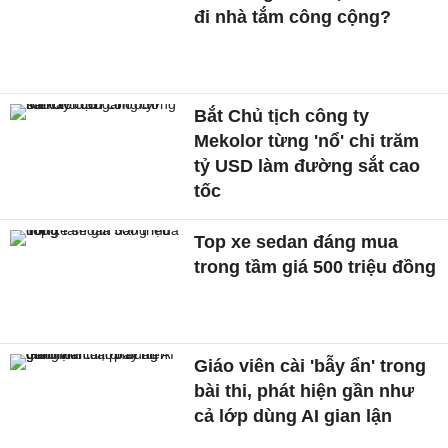
đi nhà tắm công cộng?
Bắt Chủ tịch công ty
Mekolor từng 'nổ' chi trăm
tỷ USD làm đường sắt cao
tốc
Top xe sedan đáng mua
trong tầm giá 500 triệu đồng
Giáo viên cài 'bẫy ẩn' trong
bài thi, phát hiện gần như
cả lớp dùng AI gian lận