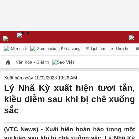
Mới nhất
Xem nhiều
💰 Giá vàng
📅 Lịch âm
☀️ Thời tiết

Văn hóa - Giải trí
Sao Việt
Xuất bản ngày 10/02/2023 10:26 AM
Lý Nhã Kỳ xuất hiện tươi tắn,
kiều diễm sau khi bị chê xuống
sắc
(VTC News) -
Xuất hiện hoàn hảo trong một
sự kiện sau khi bị chê xuống sắc, Lý Nhã Kỳ