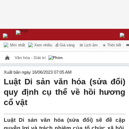
Mới nhất
Xem nhiều
💰 Giá vàng
📅 Lịch âm
☀️ Thời tiết

Văn hóa - Giải trí
Phim
Xuất bản ngày 16/06/2023 07:05 AM
Luật Di sản văn hóa (sửa đổi)
quy định cụ thể về hồi hương
cổ vật
Luật Di sản văn hóa (sửa đổi) sẽ đề cập
quyền lợi và trách nhiệm của tổ chức xã hội,