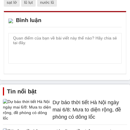
sạt lở
lũ lụt
nước lũ
Bình luận
Tin nổi bật
Dự báo thời tiết Hà Nội ngày
mai 6/8: Mưa to diện rộng, đề
phòng có dông lốc