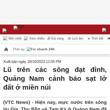
Mới nhất
Xem nhiều
💰 Giá vàng
📅 Lịch âm
☀️ Thời tiết

Thời sự
Tin nhanh 24h
Xuất bản ngày 18/10/2023 12:05 PM
Lũ trên các sông đạt đỉnh,
Quảng Nam cảnh báo sạt lở
đất ở miền núi
(VTC News) -
Hiện nay, mực nước trên sông
Vu Gia ,Thu Bồn và Tam Kỳ ở Quảng Nam đã