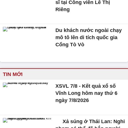
sĩ tại Công viên Lê Thị
Riêng
Du khách nước ngoài chạy
mô tô lên di tích quốc gia
Cổng Tò Vò
TIN MỚI
XSVL 7/8 - Kết quả xổ số
Vĩnh Long hôm nay thứ 6
ngày 7/8/2026
Xả súng ở Thái Lan: Nghi