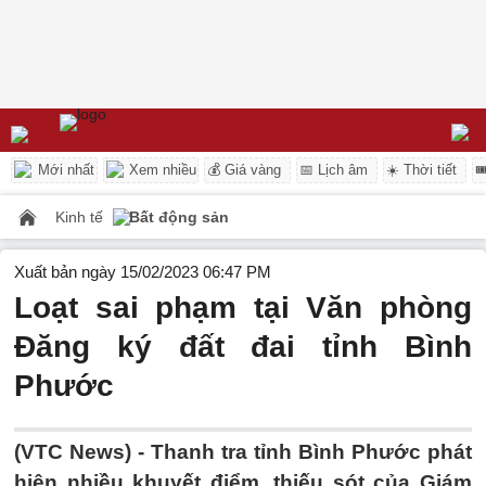
Mới nhất
Xem nhiều
💰 Giá vàng
📅 Lịch âm
☀️ Thời tiết

Kinh tế
Bất động sản
Xuất bản ngày 15/02/2023 06:47 PM
Loạt sai phạm tại Văn phòng
Đăng ký đất đai tỉnh Bình
Phước
(VTC News) -
Thanh tra tỉnh Bình Phước phát
hiện nhiều khuyết điểm, thiếu sót của Giám