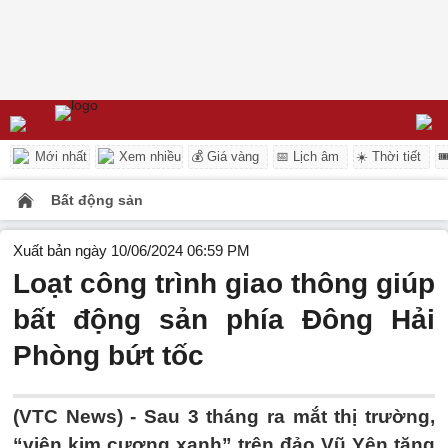
Mới nhất
Xem nhiều
💰 Giá vàng
📅 Lịch âm
☀️ Thời tiết

Bất động sản
Xuất bản ngày 10/06/2024 06:59 PM
Loạt công trình giao thông giúp
bất động sản phía Đông Hải
Phòng bứt tốc
(VTC News) -
Sau 3 tháng ra mắt thị trường,
“viên kim cương xanh” trên đảo Vũ Yên tăng