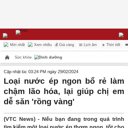
Mới nhất
Xem nhiều
💰 Giá vàng
📅 Lịch âm
☀️ Thời tiết

Sức khỏe
Dinh dưỡng
Cập nhật lúc 03:24 PM ngày 29/02/2024
Loại nước ép ngon bổ rẻ làm
chậm lão hóa, lại giúp chị em
dễ săn 'rồng vàng'
(VTC News) -
Nếu bạn đang trong quá trình
tìm kiếm một loại nước ép thơm ngon, tốt cho