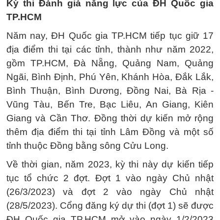
Kỳ thi Đánh giá năng lực của ĐH Quốc gia
TP.HCM
Năm nay, ĐH Quốc gia TP.HCM tiếp tục giữ 17
địa điểm thi tại các tỉnh, thành như năm 2022,
gồm TP.HCM, Đà Nẵng, Quảng Nam, Quảng
Ngãi, Bình Định, Phú Yên, Khánh Hòa, Đắk Lắk,
Bình Thuận, Bình Dương, Đồng Nai, Bà Rịa -
Vũng Tàu, Bến Tre, Bạc Liêu, An Giang, Kiên
Giang và Cần Thơ. Đồng thời dự kiến mở rộng
thêm địa điểm thi tại tỉnh Lâm Đồng và một số
tỉnh thuộc Đồng bằng sông Cửu Long.
Về thời gian, năm 2023, kỳ thi này dự kiến tiếp
tục tổ chức 2 đợt. Đợt 1 vào ngày Chủ nhật
(26/3/2023) và đợt 2 vào ngày Chủ nhật
(28/5/2023). Cổng đăng ký dự thi (đợt 1) sẽ được
ĐH Quốc gia TP.HCM mở vào ngày 1/2/2023