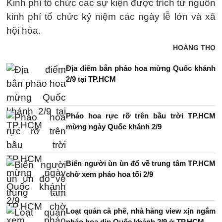
Kinh phí tổ chức các sự kiện được trích từ nguồn
kinh phí tổ chức kỷ niệm các ngày lễ lớn và xã
hội hóa.
HOÀNG THỌ
Địa điểm bắn pháo hoa mừng Quốc khánh
2/9 tại TP.HCM
Pháo hoa rực rỡ trên bầu trời TP.HCM
mừng ngày Quốc khánh 2/9
Biển người ùn ùn đổ về trung tâm TP.HCM
chờ xem pháo hoa tối 2/9
Loạt quán cà phê, nhà hàng view xịn ngắm
pháo hoa dịp Quốc khánh 2/9 ở TP.HCM