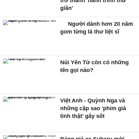
trở thành 'hành trình thư
giãn'
Người dành hơn 20 năm
gom từng lá thư liệt sĩ
Núi Yên Tử còn có những
tên gọi nào?
Việt Anh - Quỳnh Nga và
những cặp sao 'phim giả
tình thật' gây sốt