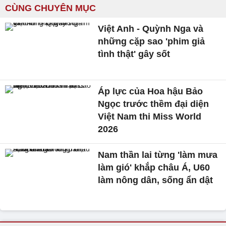
CÙNG CHUYÊN MỤC
Việt Anh - Quỳnh Nga và
những cặp sao 'phim giả
tình thật' gây sốt
Áp lực của Hoa hậu Bảo
Ngọc trước thềm đại diện
Việt Nam thi Miss World
2026
Nam thần lai từng 'làm mưa
làm gió' khắp châu Á, U60
làm nông dân, sống ẩn dật