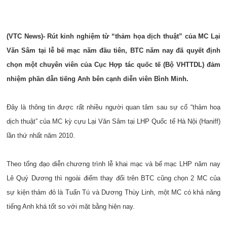
(VTC News)- Rút kinh nghiệm từ “thảm họa dịch thuật” của MC Lại
Văn Sâm tại lễ bế mạc năm đầu tiên, BTC năm nay đã quyết định
chọn một chuyên viên của Cục Hợp tác quốc tế (Bộ VHTTDL) đảm
nhiệm phần dẫn tiếng Anh bên cạnh diễn viên Bình Minh.
Đây là thông tin được rất nhiều người quan tâm sau sự cố “thảm hoạ
dịch thuật” của MC kỳ cựu Lại Văn Sâm tại LHP Quốc tế Hà Nội (Haniff)
lần thứ nhất năm 2010.
Theo tổng đạo diễn chương trình lễ khai mạc và bế mạc LHP năm nay
Lê Quý Dương thì ngoài điểm thay đổi trên BTC cũng chọn 2 MC của
sự kiện thảm đỏ là Tuấn Tú và Dương Thùy Linh, một MC có khả năng
tiếng Anh khá tốt so với mặt bằng hiện nay.