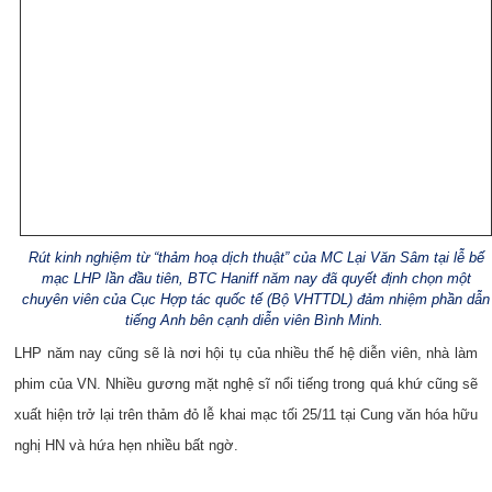
Rút kinh nghiệm từ “thảm hoạ dịch thuật” của MC Lại Văn Sâm tại lễ bế
mạc LHP lần đầu tiên, BTC Haniff năm nay đã quyết định chọn một
chuyên viên của Cục Hợp tác quốc tế (Bộ VHTTDL) đảm nhiệm phần dẫn
tiếng Anh bên cạnh diễn viên Bình Minh.
LHP năm nay cũng sẽ là nơi hội tụ của nhiều thế hệ diễn viên, nhà làm
phim của VN. Nhiều gương mặt nghệ sĩ nổi tiếng trong quá khứ cũng sẽ
xuất hiện trở lại trên thảm đỏ lễ khai mạc tối 25/11 tại Cung văn hóa hữu
nghị HN và hứa hẹn nhiều bất ngờ.