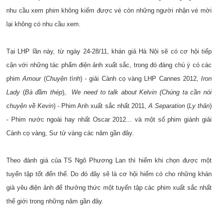
nhu cầu xem phim không kiếm được vé còn những người nhận vé mời
lại không có nhu cầu xem.
Tại LHP lần này, từ ngày 24-28/11, khán giả Hà Nội sẽ có cơ hội tiếp
cận với những tác phẩm điện ảnh xuất sắc, trong đó đáng chú ý có các
phim
Amour
(
Chuyện tình
) - giải Cành cọ vàng LHP Cannes 2012,
Iron
Lady
(
Bà đầm thép
),
We need to talk about Kelvin (Chúng ta cần nói
chuyện về Kevin
) - Phim Anh xuất sắc nhất 2011,
A Separation
(
Ly thân
)
- Phim nước ngoài hay nhất Oscar 2012... và một số phim giành giải
Cành cọ vàng, Sư tử vàng các năm gần đây.
Theo đánh giá của TS Ngô Phương Lan thì hiếm khi chọn được một
tuyển tập tốt đến thế. Do đó đây sẽ là cơ hội hiếm có cho những khán
giả yêu điện ảnh để thưởng thức một tuyển tập các phim xuất sắc nhất
thế giới trong những năm gần đây.