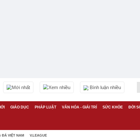
Mới nhất
Xem nhiều
Bình luận nhiều
IỚI
GIÁO DỤC
PHÁP LUẬT
VĂN HÓA - GIẢI TRÍ
SỨC KHỎE
ĐỜI S
 ĐÁ VIỆT NAM
V.LEAGUE