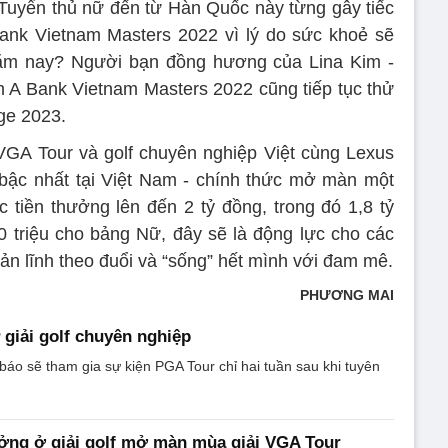
Tuyển thủ nữ đến từ Hàn Quốc này từng gây tiếc
ank Vietnam Masters 2022 vì lý do sức khoẻ sẽ
 năm nay? Người bạn đồng hương của Lina Kim -
am A Bank Vietnam Masters 2022 cũng tiếp tục thử
ge 2023.
GA Tour và golf chuyên nghiệp Việt cùng Lexus
 bậc nhất tại Việt Nam - chính thức mở màn một
tiền thưởng lên đến 2 tỷ đồng, trong đó 1,8 tỷ
triệu cho bảng Nữ, đây sẽ là động lực cho các
bản lĩnh theo đuổi và “sống” hết mình với đam mê.
PHƯƠNG MAI
 giải golf chuyên nghiệp
báo sẽ tham gia sự kiện PGA Tour chỉ hai tuần sau khi tuyên
ưởng ở giải golf mở màn mùa giải VGA Tour