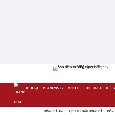
THỜI SỰ
VTC NEWS TV
KINH TẾ
THỂ THAO
THẾ G
BÓNG ĐÁ ANH
LỊCH THI ĐẤU BÓNG ĐÁ
BÓNG