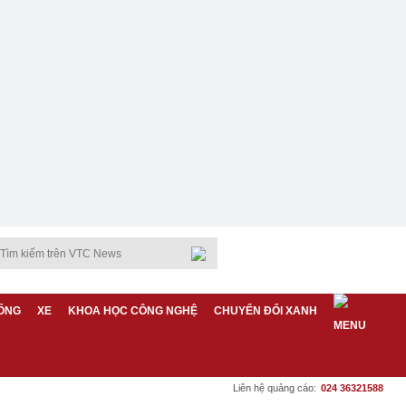
ỐNG
XE
KHOA HỌC CÔNG NGHỆ
CHUYỂN ĐỔI XANH
Liên hệ quảng cáo:
024 36321588