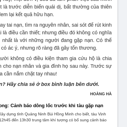
 là trước diễn biến quái dị, bất thường của thiên
đem lại kết quả hữu hạn.
ay tai nạn, tìm ra nguyên nhân, sai sót để rút kinh
 là điều cần thiết; nhưng điều đó không có nghĩa
t, nhất là với những người đang gặp nạn. Có thể
 có ác ý, nhưng rõ ràng đã gây tổn thương.
ười không có điều kiện tham gia cứu hộ là chia
nh cho nạn nhân và gia đình họ sau này. Trước sự
ta cần nắm chặt tay nhau!
ên? Hãy chia sẻ ở box bình luận bên dưới.
HOÀNG HÀ
Long: Cảnh báo dông lốc trước khi tàu gặp nạn
ây dựng tỉnh Quảng Ninh Bùi Hồng Minh cho biết, tàu Vịnh
 12h45 đến 13h30 trung tâm khí tượng có bổ sung cảnh báo