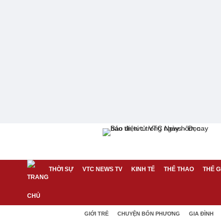
THỜI SỰ
VTC NEWS TV
KINH TẾ
THỂ THAO
THẾ G
GIỚI TRẺ
CHUYỆN BỐN PHƯƠNG
GIA ĐÌNH