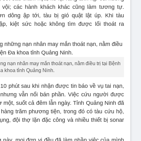
vội; các hành khách khác cũng làm tương tự.
 dông ập tới, tàu bị gió quật lật úp. Khi tàu
ập, kiệt sức hoặc không tìm được lối thoát ra
ng nạn nhân may mắn thoát nạn, nằm điều trị tại Bệnh
Đa khoa tỉnh Quảng Ninh.
10 phút sau khi nhận được tin báo về vụ tai nạn,
t nhưng vẫn nổi bán phần. Việc cứu người được
iờ một, suốt cả đêm lẫn ngày. Tỉnh Quảng Ninh đã
hàng trăm phương tiện, trong đó có tàu cứu hộ,
ng, đội thợ lặn đặc công và nhiều thiết bị sonar
g này, mọi đơn vị đều đã làm phần việc của mình