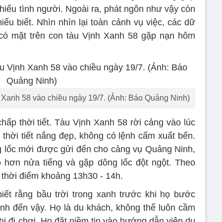
thiếu tình người. Ngoài ra, phát ngôn như vậy còn
hiểu biết. Nhìn nhìn lại toàn cảnh vụ việc, các dữ
 có mặt trên con tàu Vịnh Xanh 58 gặp nạn hôm
h Xanh 58 vào chiều ngày 19/7. (Ảnh: Báo Quảng Ninh)
hấp thời tiết. Tàu Vịnh Xanh 58 rời cảng vào lúc
 thời tiết nắng đẹp, không có lệnh cấm xuất bến.
g lốc mới được gửi đến cho cảng vụ Quảng Ninh,
 hơn nửa tiếng và gặp dông lốc đột ngột. Theo
o thời điểm khoảng 13h30 - 14h.
ết rằng bầu trời trong xanh trước khi họ bước
hanh đến vậy. Họ là du khách, không thể luôn cầm
khi đi chơi. Họ đặt niềm tin vào hướng dẫn viên du