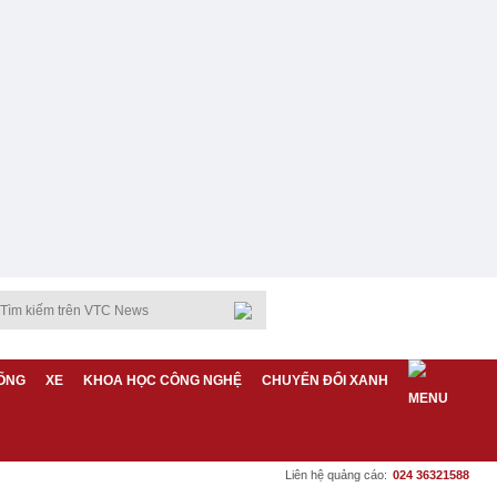
ỐNG
XE
KHOA HỌC CÔNG NGHỆ
CHUYỂN ĐỔI XANH
Liên hệ quảng cáo:
024 36321588