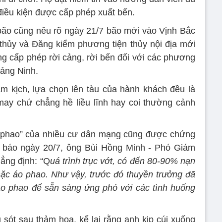
 điều kiện được cấp phép xuất bến.
bão cũng nêu rõ ngày 21/7 bão mới vào Vịnh Bắc
hủy và Đăng kiểm phương tiện thủy nội địa mới
 cấp phép rời cảng, rời bến đối với các phương
uảng Ninh.
ảm kịch, lựa chọn lên tàu của hành khách đều là
ay chứ chẳng hề liều lĩnh hay coi thường cảnh
o phao” của nhiều cư dân mạng cũng được chứng
p báo ngày 20/7, ông Bùi Hồng Minh - Phó Giám
ẳng định: “Q
uá trình trục vớt, có đến 80-90% nạn
ặc áo phao. Như vậy, trước đó thuyền trưởng đã
o phao để sẵn sàng ứng phó với các tình huống
ót sau thảm họa, kể lại rằng anh kịp cúi xuống