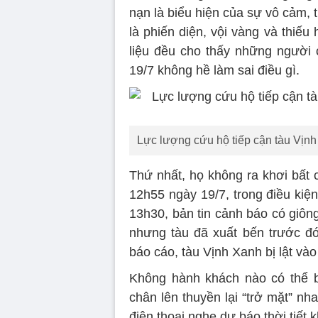
nạn là biểu hiện của sự vô cảm, 
là phiến diện, vội vàng và thiếu 
liệu đều cho thấy những người
19/7 không hề làm sai điều gì.
Lực lượng cứu hộ tiếp cận tàu Vịn
Thứ nhất, họ không ra khơi bất c
12h55 ngày 19/7, trong điều kiện
13h30, bản tin cảnh báo có giôn
nhưng tàu đã xuất bến trước đó
báo cáo, tàu Vịnh Xanh bị lật và
Không hành khách nào có thể bi
chân lên thuyền lại “trở mặt” n
điện thoại nghe dự báo thời tiết 