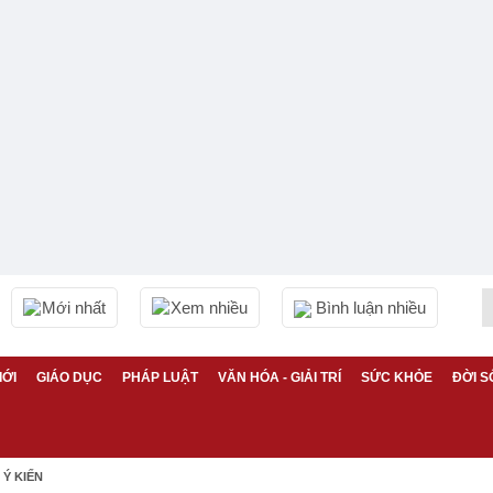
Mới nhất
Xem nhiều
Bình luận nhiều
IỚI
GIÁO DỤC
PHÁP LUẬT
VĂN HÓA - GIẢI TRÍ
SỨC KHỎE
ĐỜI S
Ý KIẾN