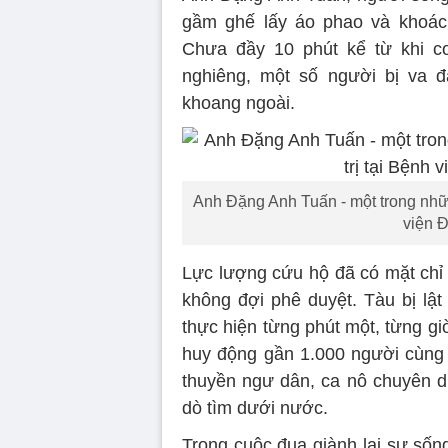
gầm ghế lấy áo phao và khoác 
Chưa đầy 10 phút kể từ khi cơn
nghiêng, một số người bị va đ
khoang ngoài.
Anh Đặng Anh Tuấn - một trong nhữ
viện 
Lực lượng cứu hộ đã có mặt chỉ 
không đợi phê duyệt. Tàu bị lậ
thực hiện từng phút một, từng g
huy động gần 1.000 người cùng 
thuyền ngư dân, ca nô chuyên dụ
dò tìm dưới nước.
Trong cuộc đua giành lại sự sốn