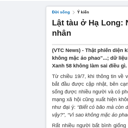
Đời sống
Ý kiến
Lật tàu ở Hạ Long: 
nhân
(VTC News) -
Thật phiến diện k
không mặc áo phao"...; dữ liệ
Xanh 58 không làm sai điều gì.
Từ chiều 19/7, khi thông tin về
bắt đầu được cập nhật, bên cạn
sống được nhiều người và có ph
mạng xã hội cũng xuất hiện khôn
như đại ý:
“Biết có bão mà còn đi
vậy?”, “Vì sao không mặc áo phao
Rất nhiều người bất bình giống