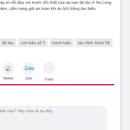
 tỏ nỗi đau xót trước tổn thất của tai nạn lật tàu ở Hạ Long
hiệm, cẩm nang giữ an toàn khi du lịch bằng tàu biển.
lật tàu
cơn bão số 3
tranh luận
tàu Vịnh Xanh 58
Zalo
Twitter
Zalo
Copy