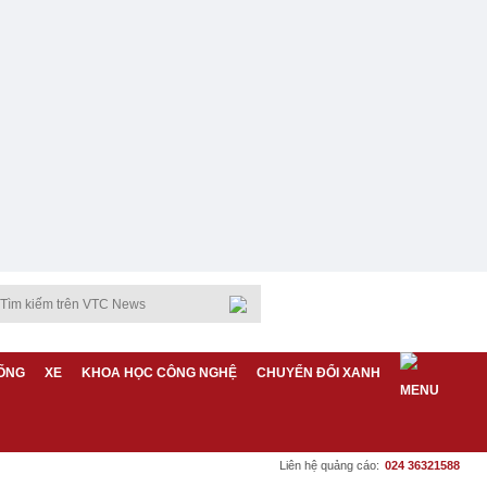
ỐNG
XE
KHOA HỌC CÔNG NGHỆ
CHUYỂN ĐỔI XANH
Liên hệ quảng cáo:
024 36321588