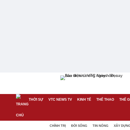
THỜI SỰ
VTC NEWS TV
KINH TẾ
THỂ THAO
THẾ G
CHÍNH TRỊ
ĐỜI SỐNG
TIN NÓNG
XÂY DỰN