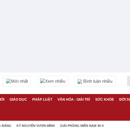
Mới nhất
Xem nhiều
Bình luận nhiều
IỚI
GIÁO DỤC
PHÁP LUẬT
VĂN HÓA - GIẢI TRÍ
SỨC KHỎE
ĐỜI S
G ĐẢNG
KỶ NGUYÊN VƯƠN MÌNH
GIẢI PHÓNG MIỀN NAM 30-4