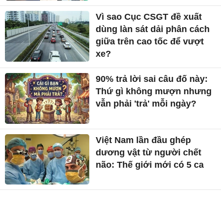
Vì sao Cục CSGT đề xuất
dùng làn sát dải phân cách
giữa trên cao tốc để vượt
xe?
90% trả lời sai câu đố này:
Thứ gì không mượn nhưng
vẫn phải 'trả' mỗi ngày?
Việt Nam lần đầu ghép
dương vật từ người chết
não: Thế giới mới có 5 ca