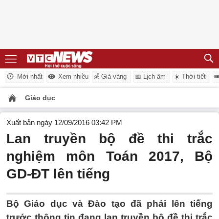
Mới nhất
Xem nhiều
💰 Giá vàng
📅 Lịch âm
☀️ Thời tiết

Giáo dục
Xuất bản ngày 12/09/2016 03:42 PM
Lan truyền bộ đề thi trắc
nghiệm môn Toán 2017, Bộ
GD-ĐT lên tiếng
Bộ Giáo dục và Đào tạo đã phải lên tiếng
trước thông tin đang lan truyền bộ đề thi trắc