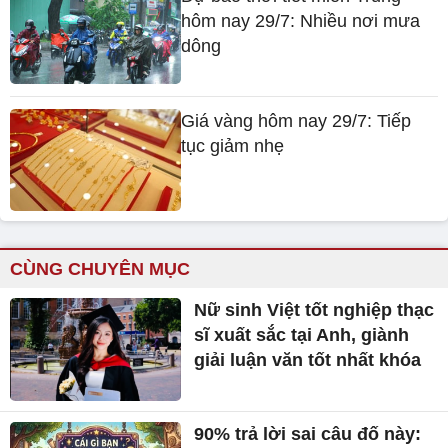
hôm nay 29/7: Nhiều nơi mưa
dông
Giá vàng hôm nay 29/7: Tiếp
tục giảm nhẹ
CÙNG CHUYÊN MỤC
Nữ sinh Việt tốt nghiệp thạc
sĩ xuất sắc tại Anh, giành
giải luận văn tốt nhất khóa
90% trả lời sai câu đố này: