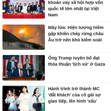
khoản vay xã hội hợp vốn
quốc tế lớn nhất tại Việt
Nam
Mây lửa: Hiện tượng hiếm
gặp khiến cháy rừng châu
Âu trở nên khó kiểm soát
Ông Trump tuyên bố đạt
thỏa thuận 'lịch sử' ở Gaza
Hành trình trở thành MC
'đắt khách' của cô gái sợ
giao tiếp, lên hình 'xấu'