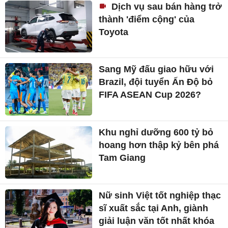
Dịch vụ sau bán hàng trở
thành 'điểm cộng' của
Toyota
Sang Mỹ đấu giao hữu với
Brazil, đội tuyển Ấn Độ bỏ
FIFA ASEAN Cup 2026?
Khu nghỉ dưỡng 600 tỷ bỏ
hoang hơn thập kỷ bên phá
Tam Giang
Nữ sinh Việt tốt nghiệp thạc
sĩ xuất sắc tại Anh, giành
giải luận văn tốt nhất khóa