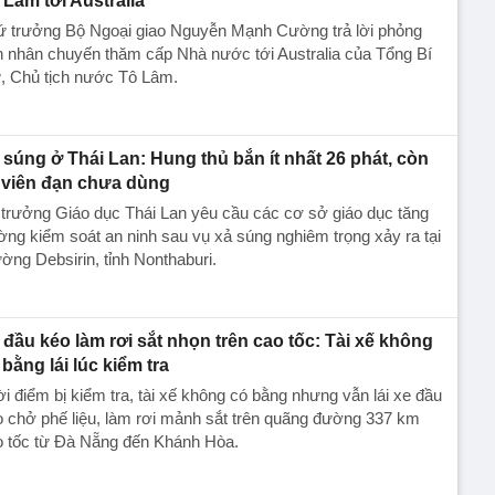
 Lâm tới Australia
ứ trưởng Bộ Ngoại giao Nguyễn Mạnh Cường trả lời phỏng
 nhân chuyến thăm cấp Nhà nước tới Australia của Tổng Bí
, Chủ tịch nước Tô Lâm.
 súng ở Thái Lan: Hung thủ bắn ít nhất 26 phát, còn
 viên đạn chưa dùng
trưởng Giáo dục Thái Lan yêu cầu các cơ sở giáo dục tăng
ng kiểm soát an ninh sau vụ xả súng nghiêm trọng xảy ra tại
ờng Debsirin, tỉnh Nonthaburi.
 đầu kéo làm rơi sắt nhọn trên cao tốc: Tài xế không
 bằng lái lúc kiểm tra
i điểm bị kiểm tra, tài xế không có bằng nhưng vẫn lái xe đầu
 chở phế liệu, làm rơi mảnh sắt trên quãng đường 337 km
o tốc từ Đà Nẵng đến Khánh Hòa.