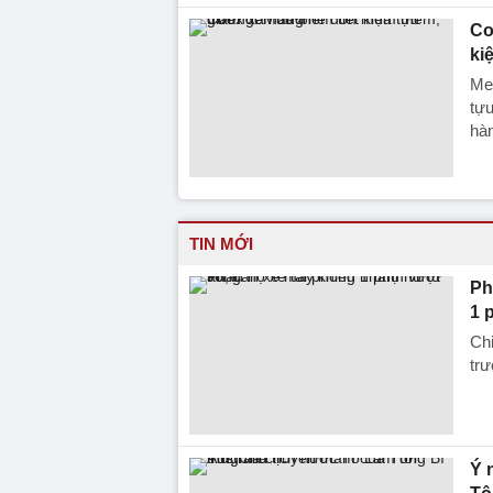
Co
ki
Med
tựu
hàn
TIN MỚI
Ph
1 
Chi
trư
Ý 