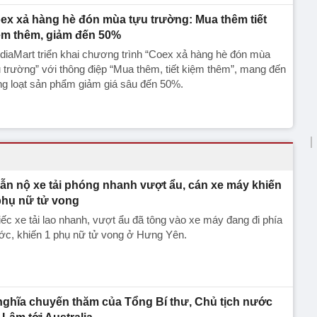
ex xả hàng hè đón mùa tựu trường: Mua thêm tiết
ệm thêm, giảm đến 50%
iaMart triển khai chương trình “Coex xả hàng hè đón mùa
 trường” với thông điệp “Mua thêm, tiết kiệm thêm”, mang đến
g loạt sản phẩm giảm giá sâu đến 50%.
ẫn nộ xe tải phóng nhanh vượt ẩu, cán xe máy khiến
phụ nữ tử vong
ếc xe tải lao nhanh, vượt ẩu đã tông vào xe máy đang đi phía
ớc, khiến 1 phụ nữ tử vong ở Hưng Yên.
nghĩa chuyến thăm của Tổng Bí thư, Chủ tịch nước