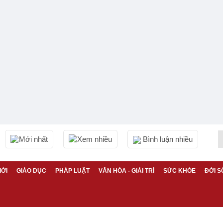
Mới nhất
Xem nhiều
Bình luận nhiều
IỚI
GIÁO DỤC
PHÁP LUẬT
VĂN HÓA - GIẢI TRÍ
SỨC KHỎE
ĐỜI S