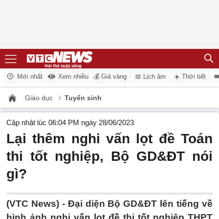
Mới nhất
Xem nhiều
💰 Giá vàng
📅 Lịch âm
☀️ Thời tiết

Giáo dục
Tuyển sinh
Cập nhật lúc 06:04 PM ngày 28/06/2023
Lại thêm nghi vấn lọt đề Toán
thi tốt nghiệp, Bộ GD&ĐT nói
gì?
(VTC News) -
Đại diện Bộ GD&ĐT lên tiếng về
hình ảnh nghi vấn lọt đề thi tốt nghiệp THPT