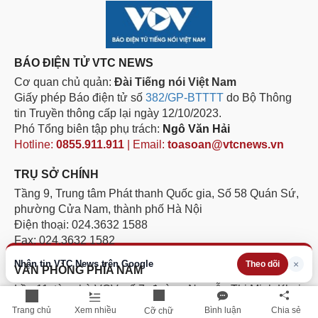
BÁO ĐIỆN TỬ VTC NEWS
Cơ quan chủ quản:
Đài Tiếng nói Việt Nam
Giấy phép Báo điện tử số
382/GP-BTTTT
do Bộ Thông
tin Truyền thông cấp lại ngày 12/10/2023.
Phó Tổng biên tập phụ trách:
Ngô Văn Hải
Hotline:
0855.911.911
| Email:
toasoan@vtcnews.vn
TRỤ SỞ CHÍNH
Tầng 9, Trung tâm Phát thanh Quốc gia, Số 58 Quán Sứ,
phường Cửa Nam, thành phố Hà Nội
Điện thoại: 024.3632 1588
Fax: 024.3632 1582
Nhận tin VTC News trên Google
×
Theo dõi
VĂN PHÒNG PHÍA NAM
Lầu 11, tòa nhà VOV, số 7, đường Nguyễn Thị Minh Khai,
phường Sài Gòn, Thành phố Hồ Chí Minh.
Trang chủ
Xem nhiều
Bình luận
Chia sẻ
Cỡ chữ