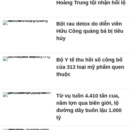
Hoàng Trung tội nhận hối lộ
Bột rau detox do diễn viên
Hữu Công quảng bá bị tiêu
hủy
Bộ Y tế thu hồi số công bố
của 313 loại mỹ phẩm quen
thuộc
Từ vụ tuồn 4.410 tấn cua,
nầm lợn qua biên giới, lộ
đường dây buôn lậu 1.000
tỷ