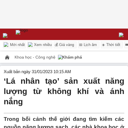
Mới nhất
Xem nhiều
💰 Giá vàng
📅 Lịch âm
☀️ Thời tiết

Khoa học - Công nghệ
Khám phá
Xuất bản ngày 31/01/2023 10:15 AM
‘Lá nhân tạo’ sản xuất năng
lượng từ không khí và ánh
nắng
Trong bối cảnh thế giới đang tìm kiếm các
nguồn năng lượng sạch, các nhà khoa học ở