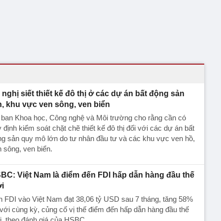
 nghị siết thiết kế đô thị ở các dự án bất động sản
n, khu vực ven sông, ven biển
 ban Khoa học, Công nghệ và Môi trường cho rằng cần có
 định kiểm soát chặt chẽ thiết kế đô thị đối với các dự án bất
g sản quy mô lớn do tư nhân đầu tư và các khu vực ven hồ,
 sông, ven biển.
BC: Việt Nam là điểm đến FDI hấp dẫn hàng đầu thế
ới
 FDI vào Việt Nam đạt 38,06 tỷ USD sau 7 tháng, tăng 58%
với cùng kỳ, củng cố vị thế điểm đến hấp dẫn hàng đầu thế
i, theo đánh giá của HSBC.