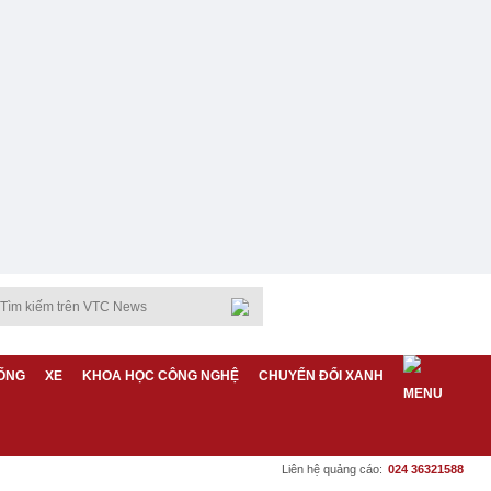
ỐNG
XE
KHOA HỌC CÔNG NGHỆ
CHUYỂN ĐỔI XANH
Liên hệ quảng cáo:
024 36321588