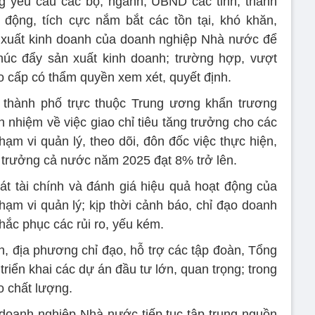
 yêu cầu các bộ, ngành, UBND các tỉnh, thành
động, tích cực nắm bắt các tồn tại, khó khăn,
 xuất kinh doanh của doanh nghiệp Nhà nước để
thúc đẩy sản xuất kinh doanh; trường hợp, vượt
 cấp có thẩm quyền xem xét, quyết định.
 thành phố trực thuộc Trung ương khẩn trương
h nhiệm về việc giao chỉ tiêu tăng trưởng cho các
m vi quản lý, theo dõi, đôn đốc việc thực hiện,
 trưởng cả nước năm 2025 đạt 8% trở lên.
t tài chính và đánh giá hiệu quả hoạt động của
m vi quản lý; kịp thời cảnh báo, chỉ đạo doanh
hắc phục các rủi ro, yếu kém.
, địa phương chỉ đạo, hỗ trợ các tập đoàn, Tổng
riển khai các dự án đầu tư lớn, quan trọng; trong
o chất lượng.
 doanh nghiệp Nhà nước tiếp tục tập trung nguồn