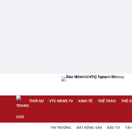
THỜI SỰ
VTC NEWS TV
KINH TẾ
THỂ THAO
THẾ G
THỊ TRƯỜNG
BẤT ĐỘNG SẢN
ĐẦU TƯ
TÀI