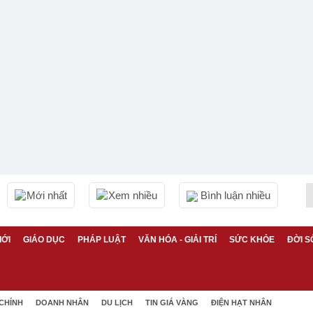
Mới nhất
Xem nhiều
Bình luận nhiều
IỚI
GIÁO DỤC
PHÁP LUẬT
VĂN HÓA - GIẢI TRÍ
SỨC KHỎE
ĐỜI S
 CHÍNH
DOANH NHÂN
DU LỊCH
TIN GIÁ VÀNG
ĐIỆN HẠT NHÂN