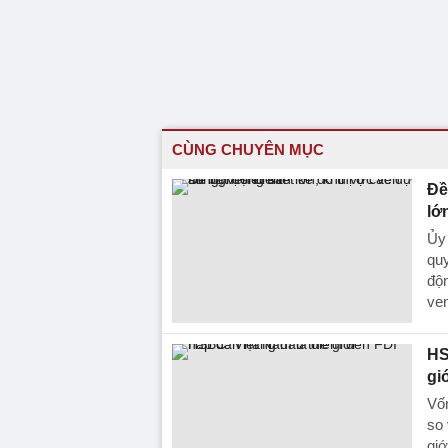
CÙNG CHUYÊN MỤC
Đề
lớ
Ủy
quy
độn
ven
HS
gi
Vốn
so 
giớ