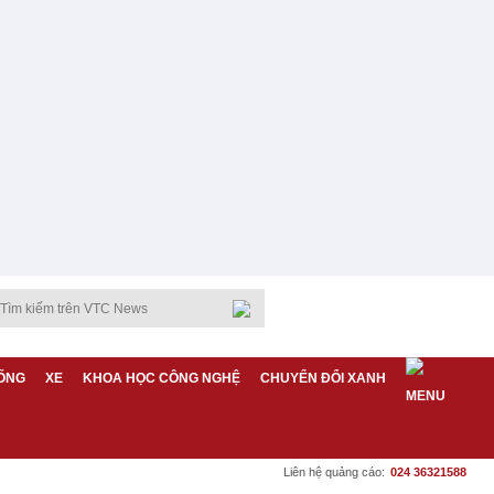
ỐNG
XE
KHOA HỌC CÔNG NGHỆ
CHUYỂN ĐỔI XANH
Liên hệ quảng cáo:
024 36321588