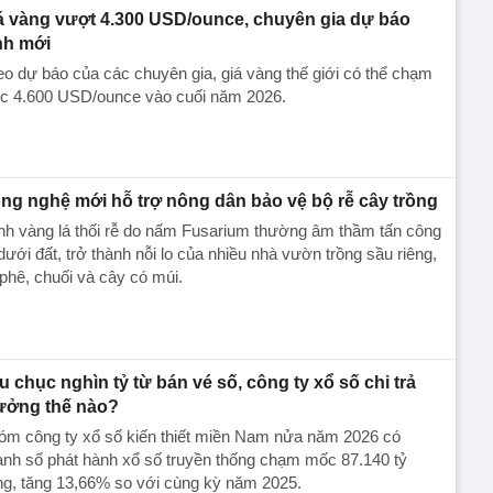
á vàng vượt 4.300 USD/ounce, chuyên gia dự báo
nh mới
o dự báo của các chuyên gia, giá vàng thế giới có thể chạm
c 4.600 USD/ounce vào cuối năm 2026.
ng nghệ mới hỗ trợ nông dân bảo vệ bộ rễ cây trồng
nh vàng lá thối rễ do nấm Fusarium thường âm thầm tấn công
dưới đất, trở thành nỗi lo của nhiều nhà vườn trồng sầu riêng,
phê, chuối và cây có múi.
u chục nghìn tỷ từ bán vé số, công ty xổ số chi trả
ưởng thế nào?
óm công ty xổ số kiến thiết miền Nam nửa năm 2026 có
nh số phát hành xổ số truyền thống chạm mốc 87.140 tỷ
ng, tăng 13,66% so với cùng kỳ năm 2025.