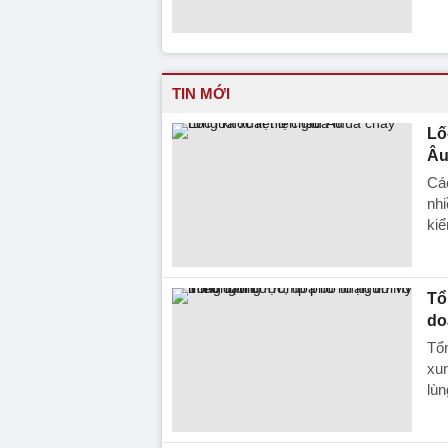
TIN MỚI
Lố
Â
Các
nhi
kiể
Tổ
do
Tổ
xun
lùn