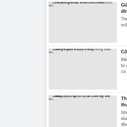
Gi
đỉ
The
mố
Cô
Bệ
từ 
cà 
Th
th
Nh
doa
đồ