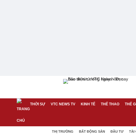
THỜI SỰ
VTC NEWS TV
KINH TẾ
THỂ THAO
THẾ G
THỊ TRƯỜNG
BẤT ĐỘNG SẢN
ĐẦU TƯ
TÀI