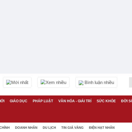
Mới nhất
Xem nhiều
Bình luận nhiều
IỚI
GIÁO DỤC
PHÁP LUẬT
VĂN HÓA - GIẢI TRÍ
SỨC KHỎE
ĐỜI S
 CHÍNH
DOANH NHÂN
DU LỊCH
TIN GIÁ VÀNG
ĐIỆN HẠT NHÂN