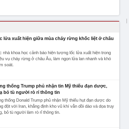
c lửa xuất hiện giữa mùa cháy rừng khốc liệt ở châu
u
 nhà khoa học cảnh báo hiện tượng lốc lửa xuất hiện trong
ều vụ cháy rừng ở châu Âu, làm ngọn lửa lan nhanh và khó
m soát.
ng thống Trump phủ nhận tin Mỹ thiếu đạn dược,
ạ bỏ tù người rò rỉ thông tin
ng thống Donald Trump phủ nhận Mỹ thiếu hụt đạn dược do
g đột với Iran, khẳng định kho vũ khí vẫn dồi dào và dọa truy
g, bỏ tù người làm rò rỉ thông tin.