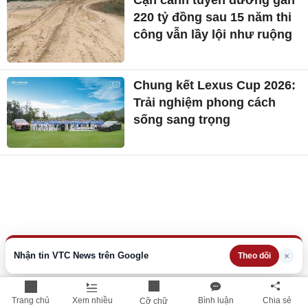
Cận cảnh tuyến đường gần
220 tỷ đồng sau 15 năm thi
công vẫn lầy lội như ruộng
Chung kết Lexus Cup 2026:
Trải nghiệm phong cách
sống sang trọng
Nhận tin VTC News trên Google
×
Theo dõi
Trang chủ
Xem nhiều
Bình luận
Chia sẻ
Cỡ chữ