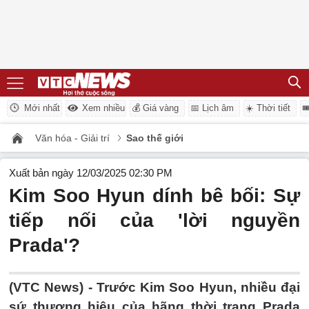
Mới nhất
Xem nhiều
💰 Giá vàng
📅 Lịch âm
☀️ Thời tiết

Văn hóa - Giải trí
Sao thế giới
Xuất bản ngày 12/03/2025 02:30 PM
Kim Soo Hyun dính bê bối: Sự
tiếp nối của 'lời nguyền
Prada'?
(VTC News) -
Trước Kim Soo Hyun, nhiều đại
sứ thương hiệu của hãng thời trang Prada