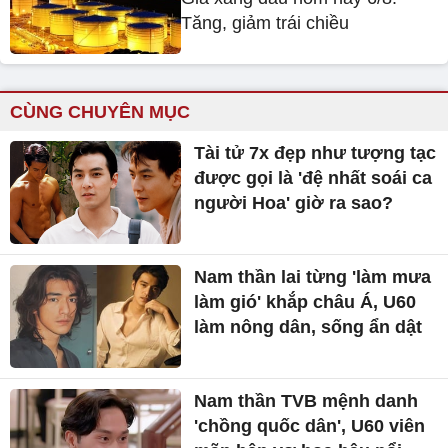
Tăng, giảm trái chiều
CÙNG CHUYÊN MỤC
Tài tử 7x đẹp như tượng tạc
được gọi là 'đệ nhất soái ca
người Hoa' giờ ra sao?
Nam thần lai từng 'làm mưa
làm gió' khắp châu Á, U60
làm nông dân, sống ẩn dật
Nam thần TVB mệnh danh
'chồng quốc dân', U60 viên