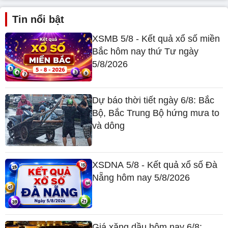
Tin nổi bật
XSMB 5/8 - Kết quả xổ số miền
Bắc hôm nay thứ Tư ngày
5/8/2026
Dự báo thời tiết ngày 6/8: Bắc
Bộ, Bắc Trung Bộ hứng mưa to
và dông
XSDNA 5/8 - Kết quả xổ số Đà
Nẵng hôm nay 5/8/2026
Giá xăng dầu hôm nay 6/8: