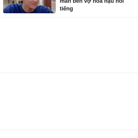
mãn bên vợ hoa hậu nổi
tiếng