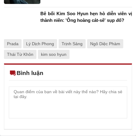
Bê bối Kim Soo Hyun hẹn hò diễn viên vị
thành niên: 'Ông hoàng cát-sê' sụp đổ?
Prada
Lý Dịch Phong
Trịnh Sảng
Ngô Diệc Phàm
Thái Từ Khôn
kim soo hyun
Bình luận