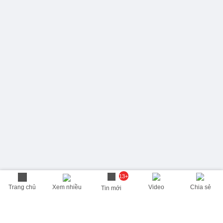
13+
Trang chủ
Xem nhiều
Video
Chia sẻ
Tin mới