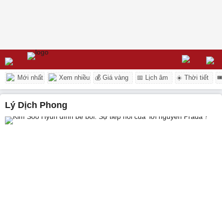
Mới nhất
Xem nhiều
💰 Giá vàng
📅 Lịch âm
☀️ Thời tiết

Lý Dịch Phong