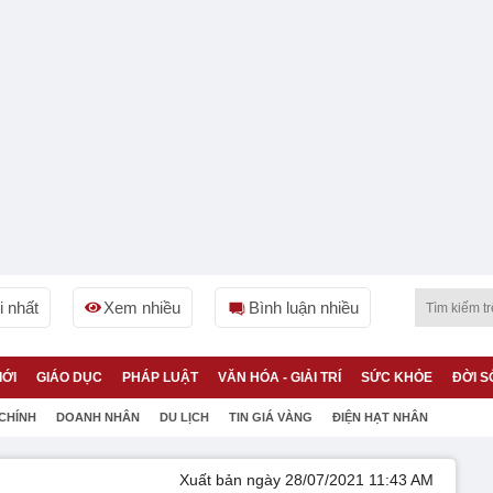
 nhất
Xem nhiều
Bình luận nhiều
IỚI
GIÁO DỤC
PHÁP LUẬT
VĂN HÓA - GIẢI TRÍ
SỨC KHỎE
ĐỜI S
 CHÍNH
DOANH NHÂN
DU LỊCH
TIN GIÁ VÀNG
ĐIỆN HẠT NHÂN
Xuất bản ngày 28/07/2021 11:43 AM