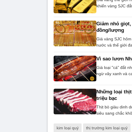
khiến vàng SJC đắt
Giảm nhỏ giọt,
đồng/lượng
Giá vàng SJC hôm 
nước và thế giới đa
Vì sao lươn Nh
Giá loại "cá" đắt 
ngừ vây xanh và ca
Những loại thị
triệu bạc
Thịt bò giàu dinh d
siêu sang chắc khô
kim loại quý
thị trường kim loại quý