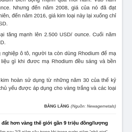
nce. Nhưng đến năm 2008, giá của nó đã đạt
ên, đến năm 2016, giá kim loại này lại xuống chỉ
SD.
ại tăng mạnh lên 2.500 USD/ ounce. Cuối năm
SD.
 nghiệp ô tô, người ta còn dùng Rhodium để mạ
t liệu gì khi đươc mạ Rhodium đều sáng và bền
kim hoàn sử dụng từ những năm 30 của thế kỷ
chủ yếu được áp dụng cho vàng trắng và các loại
BẰNG LĂNG
(Nguồn: Newagemetals)
đắt hơn vàng thế giới gần 9 triệu đồng/lượng
hôm nay 2/3 giảm sâu trong khi trong nước giảm “nhỏ giọt”