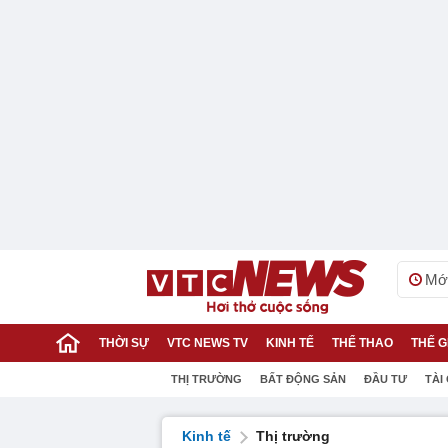
Mới
THỜI SỰ
VTC NEWS TV
KINH TẾ
THỂ THAO
THẾ G
THỊ TRƯỜNG
BẤT ĐỘNG SẢN
ĐẦU TƯ
TÀI
Kinh tế
Thị trường