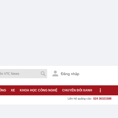
Đăng nhập
ỐNG
XE
KHOA HỌC CÔNG NGHỆ
CHUYỂN ĐỔI XANH
Liên hệ quảng cáo:
024 36321588