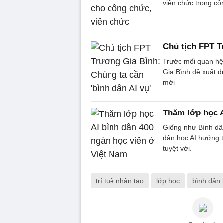
viên chức trong c
Chủ tịch FPT T
Trước mối quan hệ 
Gia Bình đề xuất đư
mới
Thăm lớp học A
Giống như Bình dân
dân học AI hướng t
tuyệt vời.
trí tuệ nhân tạo
lớp học
bình dân 