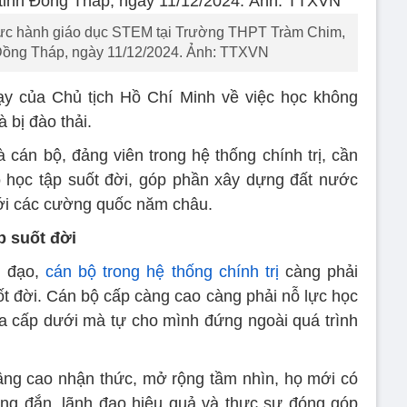
hực hành giáo dục STEM tại Trường THPT Tràm Chim,
Đồng Tháp, ngày 11/12/2024. Ảnh: TTXVN
dạy của Chủ tịch Hồ Chí Minh về việc học không
 bị đào thải.
à cán bộ, đảng viên trong hệ thống chính trị, cần
o học tập suốt đời, góp phần xây dựng đất nước
 với các cường quốc năm châu.
p suốt đời
h đạo,
cán bộ trong hệ thống chính trị
càng phải
ốt đời. Cán bộ cấp càng cao càng phải nỗ lực học
của cấp dưới mà tự cho mình đứng ngoài quá trình
âng cao nhận thức, mở rộng tầm nhìn, họ mới có
ng đắn, lãnh đạo hiệu quả và thực sự đóng góp