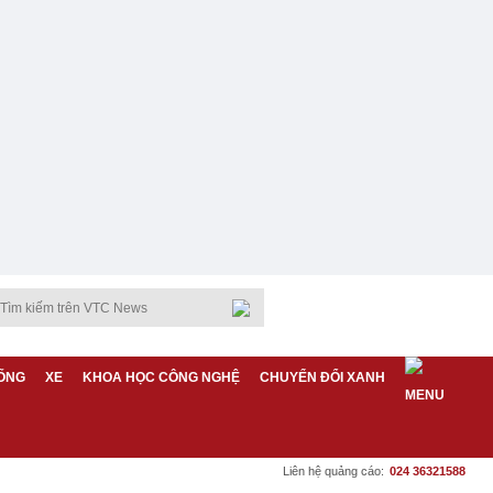
ỐNG
XE
KHOA HỌC CÔNG NGHỆ
CHUYỂN ĐỔI XANH
Liên hệ quảng cáo:
024 36321588