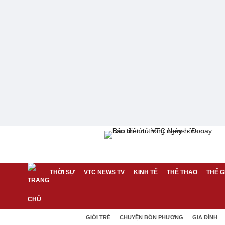
THỜI SỰ
VTC NEWS TV
KINH TẾ
THỂ THAO
THẾ G
GIỚI TRẺ
CHUYỆN BỐN PHƯƠNG
GIA ĐÌNH