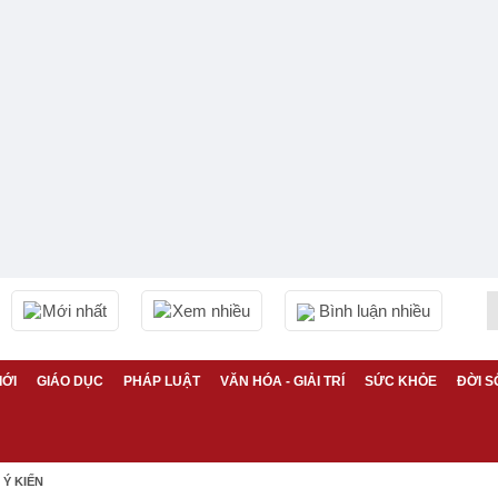
Mới nhất
Xem nhiều
Bình luận nhiều
IỚI
GIÁO DỤC
PHÁP LUẬT
VĂN HÓA - GIẢI TRÍ
SỨC KHỎE
ĐỜI S
Ý KIẾN