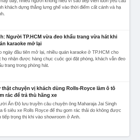
máy bay, nhiều người không hiểu vì sao tiếp viên luôn yêu cầu
h khách dựng thẳng lưng ghế vào thời điểm cất cánh và hạ
nh.
h: Người TP.HCM vừa đeo khẩu trang vừa hát khi
án karaoke mở lại
o ngày đầu tiên mở lại, nhiều quán karaoke ở TP.HCM cho
t họ nhận được hàng chục cuộc gọi đặt phòng, khách vẫn đeo
u trang trong phòng hát.
 thật chuyện vị khách dùng Rolls-Royce làm ô tô
m rác để trả thù hãng xe
ười Ấn Độ lưu truyền câu chuyện ông Maharaja Jai Singh
 6 siêu xe Rolls Royce để thu gom rác thải do không được
 tiếp trọng thị khi vào showroom ở Anh.