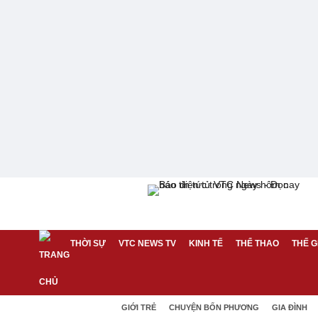
THỜI SỰ
VTC NEWS TV
KINH TẾ
THỂ THAO
THẾ G
GIỚI TRẺ
CHUYỆN BỐN PHƯƠNG
GIA ĐÌNH