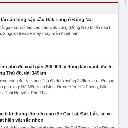
 tải cẩu tông sập cầu Đắk Lung ở Đồng Nai
tải gặp sự cố, lao vào cầu Đắk Lung (Đồng Nai) khiến cầu bị
, 2 người trên xe máy may mắn thoát nạn.
ính phủ đề xuất gần 290.000 tỷ đồng làm vành đai 5 -
ng Thủ đô, dài 349km
ờng vành đai 5 - vùng Thủ đô dài khoảng 349km, dự kiến qua
ịa phương: Hà Nội, Ninh Bình, Hưng Yên, Hải Phòng, Bắc
h, Thái Nguyên, Phú Thọ.
ạt ô tô thủng lốp trên cao tốc Gia Lai, Đắk Lắk, tài xế
át hiện vật sắc nhọn
ều ô tô bị thủng lốp khi đi trên cao tốc Chí Thạnh - Vân Phong