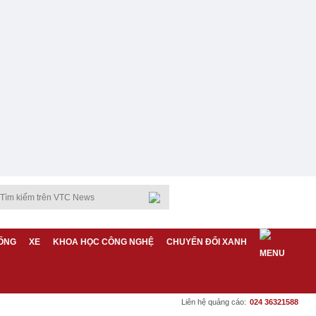
ỐNG
XE
KHOA HỌC CÔNG NGHỆ
CHUYỂN ĐỔI XANH
Liên hệ quảng cáo:
024 36321588