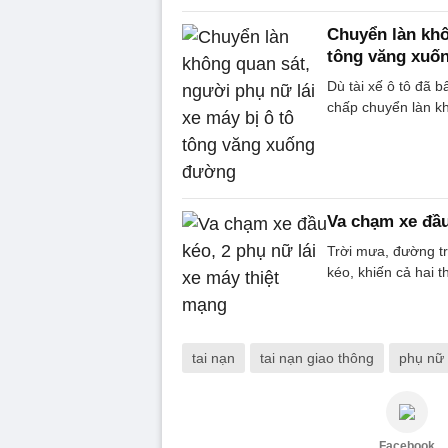
Chuyển làn khô
tông văng xuố
Dù tài xế ô tô đã 
chấp chuyển làn kh
Va chạm xe đầu
Trời mưa, đường tr
kéo, khiến cả hai t
tai nạn
tai nạn giao thông
phụ nữ 
Facebook