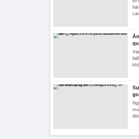
Đi 
hàn
cá
Ản
qu
Và
biế
khẩ
Sự
go
Ng
mua
đón