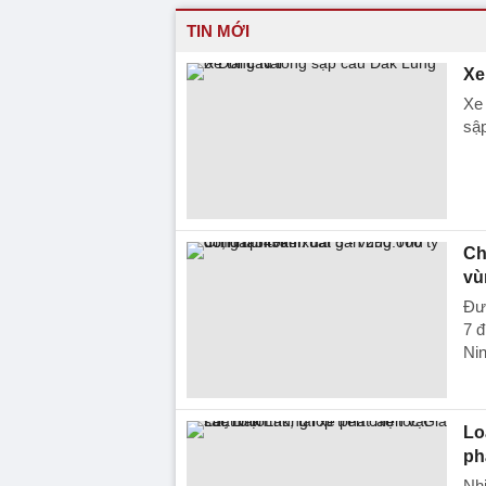
TIN MỚI
Xe
Xe 
sập
Ch
vù
Đư
7 đ
Nin
Lo
ph
Nhi