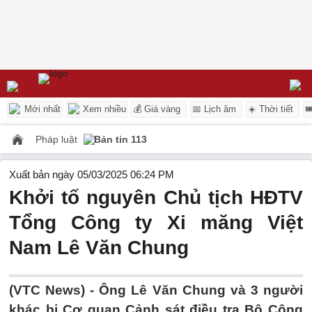
Mới nhất
Xem nhiều
💰 Giá vàng
📅 Lịch âm
☀️ Thời tiết

Pháp luật
Bản tin 113
Xuất bản ngày 05/03/2025 06:24 PM
Khởi tố nguyên Chủ tịch HĐTV
Tổng Công ty Xi măng Việt
Nam Lê Văn Chung
(VTC News) -
Ông Lê Văn Chung và 3 người
khác bị Cơ quan Cảnh sát điều tra Bộ Công