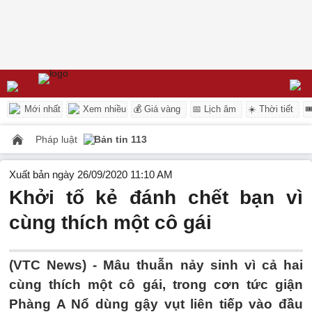
Mới nhất
Xem nhiều
💰 Giá vàng
📅 Lịch âm
☀️ Thời tiết

Pháp luật
Bản tin 113
Xuất bản ngày 26/09/2020 11:10 AM
Khởi tố kẻ đánh chết bạn vì
cùng thích một cô gái
(VTC News) -
Mâu thuẫn nảy sinh vì cả hai
cùng thích một cô gái, trong cơn tức giận
Phàng A Nổ dùng gậy vụt liên tiếp vào đầu