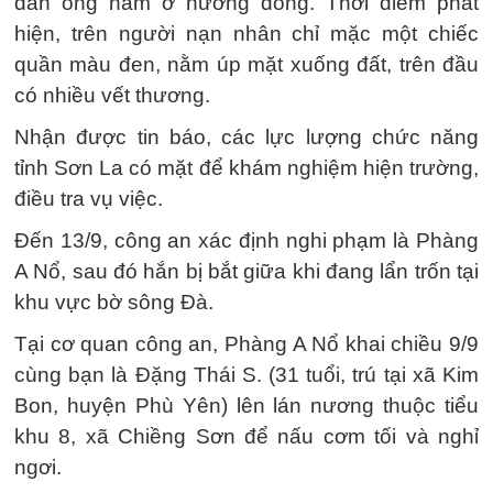
đàn ông nằm ở nương dong. Thời điểm phát
hiện, trên người nạn nhân chỉ mặc một chiếc
quần màu đen, nằm úp mặt xuống đất, trên đầu
có nhiều vết thương.
Nhận được tin báo, các lực lượng chức năng
tỉnh Sơn La có mặt để khám nghiệm hiện trường,
điều tra vụ việc.
Đến 13/9, công an xác định nghi phạm là Phàng
A Nổ, sau đó hắn bị bắt giữa khi đang lẩn trốn tại
khu vực bờ sông Đà.
Tại cơ quan công an, Phàng A Nổ khai chiều 9/9
cùng bạn là Đặng Thái S. (31 tuổi, trú tại xã Kim
Bon, huyện Phù Yên) lên lán nương thuộc tiểu
khu 8, xã Chiềng Sơn để nấu cơm tối và nghỉ
ngơi.