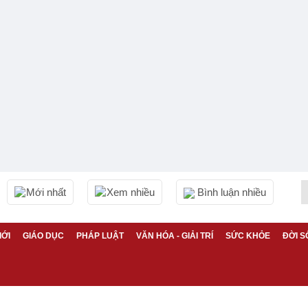
Mới nhất
Xem nhiều
Bình luận nhiều
IỚI
GIÁO DỤC
PHÁP LUẬT
VĂN HÓA - GIẢI TRÍ
SỨC KHỎE
ĐỜI S