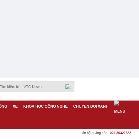
ỐNG
XE
KHOA HỌC CÔNG NGHỆ
CHUYỂN ĐỔI XANH
Liên hệ quảng cáo:
024 36321588