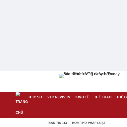
THỜI SỰ
VTC NEWS TV
KINH TẾ
THỂ THAO
THẾ G
BẢN TIN 113
HÒM THƯ PHÁP LUẬT