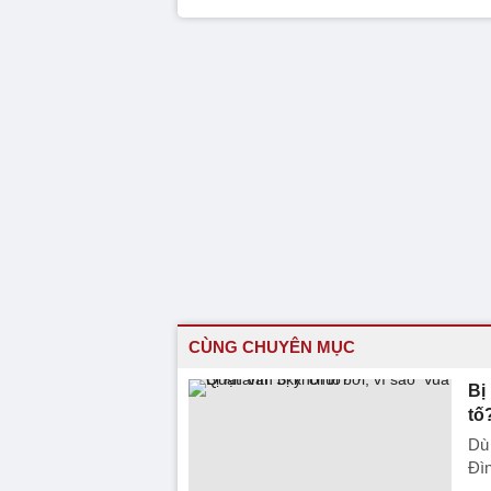
CÙNG CHUYÊN MỤC
Bị
tố
Dù 
Đìn