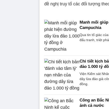
đề nghị truy tố các đối tượng the
Manh mối giúp 
Campuchia
Qua tin tố giác của
đấu tranh, triệt p
Chi tiết kịch 
đảo 1.000 tỷ đ
Viện Kiểm sát Nhân
dây lừa đảo giả cô
đồng.
Công an Bắc Ni
ảnh cả nước