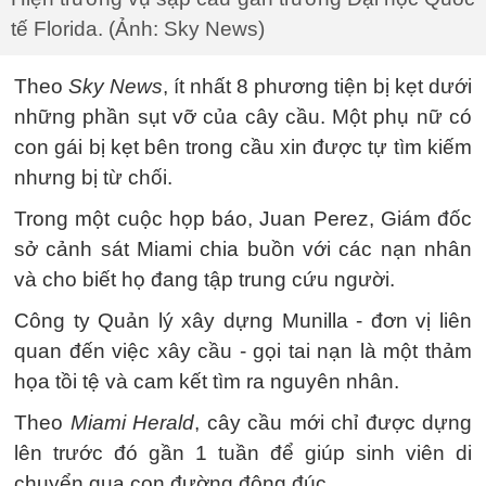
tế Florida. (Ảnh: Sky News)
Theo
Sky News
, ít nhất 8 phương tiện bị kẹt dưới
những phần sụt vỡ của cây cầu. Một phụ nữ có
con gái bị kẹt bên trong cầu xin được tự tìm kiếm
nhưng bị từ chối.
Trong một cuộc họp báo, Juan Perez, Giám đốc
sở cảnh sát Miami chia buồn với các nạn nhân
và cho biết họ đang tập trung cứu người.
Công ty Quản lý xây dựng Munilla - đơn vị liên
quan đến việc xây cầu - gọi tai nạn là một thảm
họa tồi tệ và cam kết tìm ra nguyên nhân.
Theo
Miami Herald
, cây cầu mới chỉ được dựng
lên trước đó gần 1 tuần để giúp sinh viên di
chuyển qua con đường đông đúc.